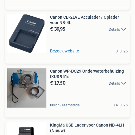
Canon CB-2LVE Acculader / Oplader
voor NB-4L
€ 39,95
Details
Bezoek website
3 jul 26
Canon WP-DC29 Onderwaterbehuizing
IXUS 951s
€ 17,50
Details
Burgh-Haamstede
14 jul 26
KingMa USB Lader voor Canon NB-4LH
(Nieuw)