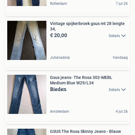
Rotterdam
7 jul 26
Vintage spijkerbroek gsus mt 28 lengte
34,
€ 20,00
Details
Julianadorp
Vandaag
Gsus jeans- The Rosa 302-MEBL
Medium Blue W29/L34
Bieden
Details
Amsterdam
4 jul 26
GSUS The Rosa Skinny Jeans - Blauw