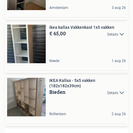
Amsterdam
3 aug 26
ikea kallax Vakkenkast 1x5 vakken
€ 65,00
Details
Neede
1 aug 26
IKEA Kallax - 5x5 vakken
(182x182x39cm)
Bieden
Details
Rotterdam
2 aug 26