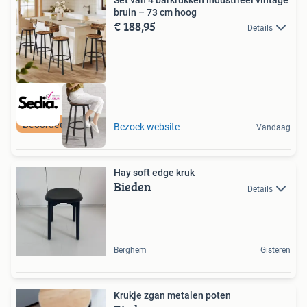
Set van 4 barkrukken industrieel vintage
bruin – 73 cm hoog
€ 188,95
Details
Beoordeeld met 9+
Bezoek website
Vandaag
Hay soft edge kruk
Bieden
Details
Berghem
Gisteren
Krukje zgan metalen poten