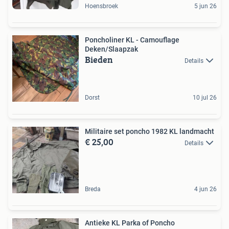
Hoensbroek
5 jun 26
Poncholiner KL - Camouflage
Deken/Slaapzak
Bieden
Details
Dorst
10 jul 26
Militaire set poncho 1982 KL landmacht
€ 25,00
Details
Breda
4 jun 26
Antieke KL Parka of Poncho