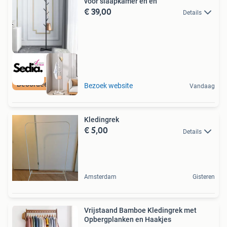
voor slaapkamer en en
€ 39,00
Details
Beoordeeld met 9+
Bezoek website
Vandaag
Kledingrek
€ 5,00
Details
Amsterdam
Gisteren
Vrijstaand Bamboe Kledingrek met
Opbergplanken en Haakjes