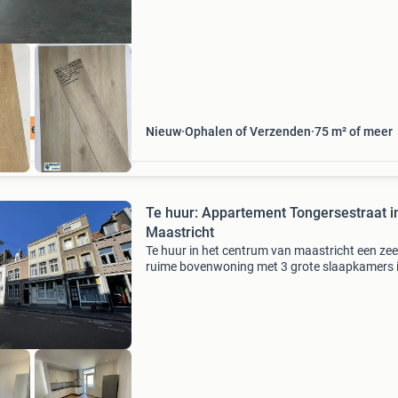
nelle levering
Nieuw
Ophalen of Verzenden
75 m² of meer
Te huur: Appartement Tongersestraat i
Maastricht
Te huur in het centrum van maastricht een zee
ruime bovenwoning met 3 grote slaapkamers 
een monumentaal pand.indeling:u komt binne
de begane grond via een eigen ingang.middels
trap heeft u