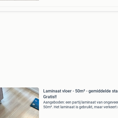
Laminaat vloer - 50m² - gemiddelde sta
Gratis!!
Aangeboden: een partij laminaat van ongevee
50m². Het laminaat is gebruikt, maar verkeert
in een gemiddelde staat en kan prima een twe
ronde mee. Ideaal voor een project waarbij ee