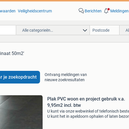
waarden
Veiligheidscentrum
Berichten
Meldingen
Alle categorieën…
A
minaat 50m2'
Ontvang meldingen van
r je zoekopdracht
nieuwe zoekresultaten
Plak PVC woon en project gebruik v.a.
9,95m2 incl. btw
U kunt via onze webwinkel of telefonisch beste
U kunt het in apeldoorn ophalen of laten bezo
Wij bezorgen door heel nederland en belgië 7 
per week open ( koopzondag 11:00 t/m 16:00 