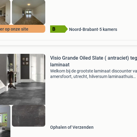
r op onze site
Noord-Brabant
5
kamers
Visio Grande Oiled Slate ( antraciet) te
laminaat
Welkom bij de grootste laminaat discounter v
amersfoort, utrecht, hilversum laminaathuis
amersfoort 1 ste keus klasse laminaat van be
topmerken garantie 10 tot 25 jaar 80,000m2
laminaat vloeren
Ophalen of Verzenden