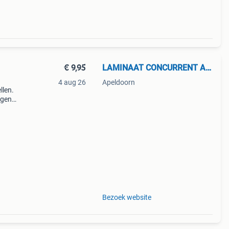
€ 9,95
LAMINAAT CONCURRENT APELDOORN
4 aug 26
Apeldoorn
llen.
rgen.
dagen
) p
Bezoek website