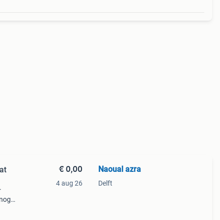
€ 0,00
Naoual azra
at
4 aug 26
Delft
r
 nog
ede
n