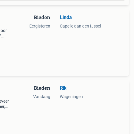
Bieden
Linda
Eergisteren
Capelle aan den IJssel
loor
²
Bieden
Rik
Vandaag
Wageningen
eveer
er,
k nog
odat