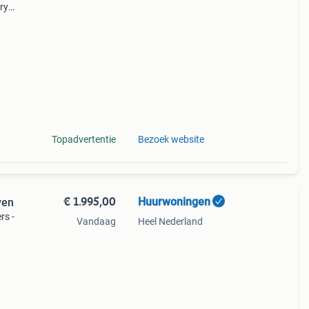
ry
 -
Topadvertentie
Bezoek website
€ 1.995,00
Huurwoningen
ven
rs -
Vandaag
Heel Nederland
ing is
ning