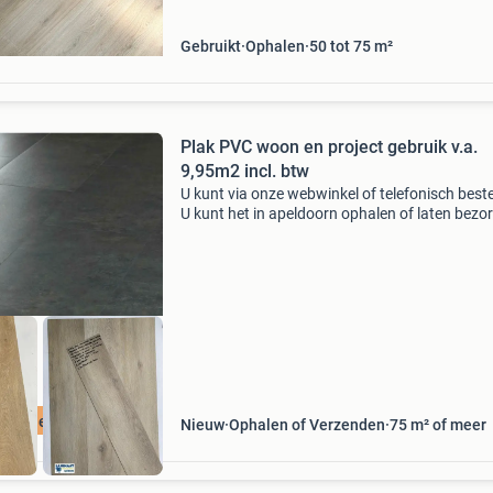
betaalbare
Gebruikt
Ophalen
50 tot 75 m²
Plak PVC woon en project gebruik v.a.
9,95m2 incl. btw
U kunt via onze webwinkel of telefonisch beste
U kunt het in apeldoorn ophalen of laten bezo
Wij bezorgen door heel nederland en belgië 7 
per week open ( koopzondag 11:00 t/m 16:00 
nelle levering
Nieuw
Ophalen of Verzenden
75 m² of meer