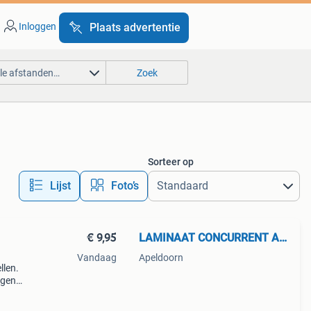
Inloggen
Plaats advertentie
lle afstanden…
Zoek
Sorteer op
Lijst
Foto’s
€ 9,95
LAMINAAT CONCURRENT APELDOORN
Vandaag
Apeldoorn
llen.
rgen.
dagen
) p