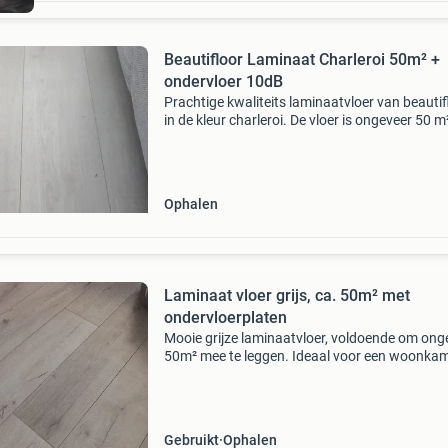
Beautifloor Laminaat Charleroi 50m² +
ondervloer 10dB
Prachtige kwaliteits laminaatvloer van beautif
in de kleur charleroi. De vloer is ongeveer 50 m
groot, met nog extra ongebruikte delen
beschikbaar. Inclusief ondervloer van 10db,
waardoor deze ge
Ophalen
Laminaat vloer grijs, ca. 50m² met
ondervloerplaten
Mooie grijze laminaatvloer, voldoende om ong
50m² mee te leggen. Ideaal voor een woonkam
slaapkamer of andere grote ruimte. Er zijn oo
verschillende ondervloerplaten beschikbaar, z
je
Gebruikt
Ophalen