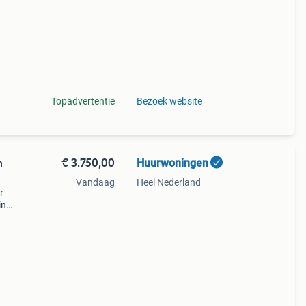
Topadvertentie
Bezoek website
€ 3.750,00
Huurwoningen
n
Vandaag
Heel Nederland
r
in
n op
 de