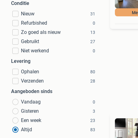
Conditie
Mee
Nieuw
31
Refurbished
0
Zo goed als nieuw
13
Gebruikt
27
Niet werkend
0
Levering
Ophalen
80
Verzenden
28
Aangeboden sinds
Vandaag
0
Gisteren
3
Een week
23
Altijd
83