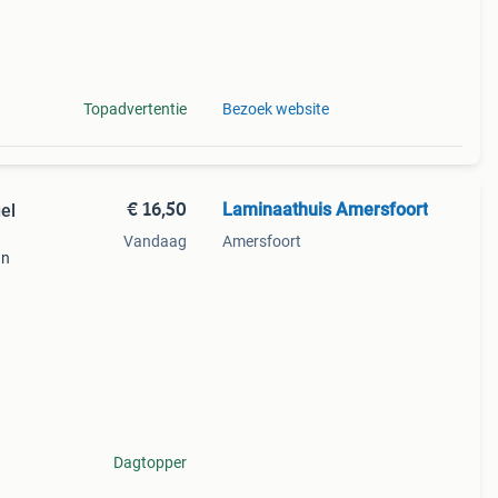
Topadvertentie
Bezoek website
€ 16,50
Laminaathuis Amersfoort
gel
Vandaag
Amersfoort
an
kende
Dagtopper