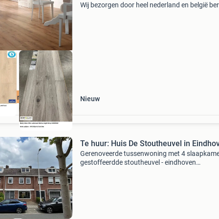
Wij bezorgen door heel nederland en belgië ber
alloc elegance xxl laminaat extra lang en extra
brede2 meter lang 24cm brede 9mm dik met 4v
groevl
 Laminaat vloer
Nieuw
Te huur: Huis De Stoutheuvel in Eindho
Gerenoveerde tussenwoning met 4 slaapkame
gestoffeerdde stoutheuvel - eindhoven
heesterakker*-english description below --won
geschikt voor een gezin, niet geschikt voor wo
delers -te hu