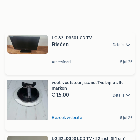
LG 32LD350 LCD TV
Bieden
Details
Amersfoort
5 jul 26
voet ,voetsteun, stand, Tvs bijna alle
marken
€ 15,00
Details
Bezoek website
5 jul 26
LG 32LD350 LCD TV - 32 inch (81 cm)