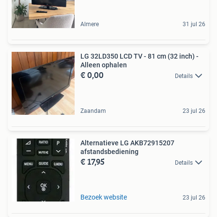
Almere
31 jul 26
LG 32LD350 LCD TV - 81 cm (32 inch) -
Alleen ophalen
€ 0,00
Details
Zaandam
23 jul 26
Alternatieve LG AKB72915207
afstandsbediening
€ 17,95
Details
Bezoek website
23 jul 26