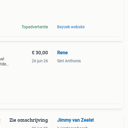
Topadvertentie
Bezoek website
€ 30,00
Rene
aal
26 jun 26
Sint Anthonis
ntdek
aat
t voor
Zie omschrijving
Jimmy van Zeelst
: