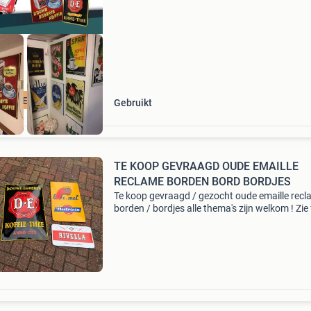
CLAMEBORDEN
Gebruikt
TE KOOP GEVRAAGD OUDE EMAILLE
RECLAME BORDEN BORD BORDJES
Te koop gevraagd / gezocht oude emaille rec
borden / bordjes alle thema's zijn welkom ! Zie 
ter voorbeeld heeft u 1 of enkele stuks dan hoo
graag van u, maar ook complete ( grote )