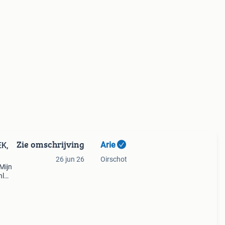
Zie omschrijving
Arie
26 jun 26
Oirschot
Mijn
nl