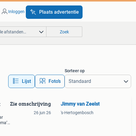
Inloggen
Plaats advertentie
lle afstanden…
Zoek
Sorteer op
Lijst
Foto’s
Zie omschrijving
Jimmy van Zeelst
:
26 jun 26
's-Hertogenbosch
ar
ema’s
koop