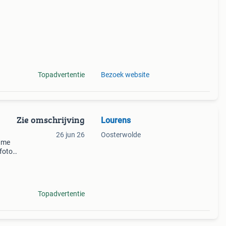
Topadvertentie
Bezoek website
Zie omschrijving
Lourens
26 jun 26
Oosterwolde
lame
foto’s
r ik
Topadvertentie