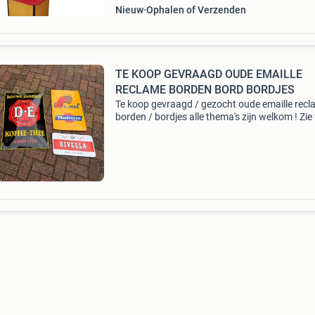
Nieuw
Ophalen of Verzenden
TE KOOP GEVRAAGD OUDE EMAILLE
RECLAME BORDEN BORD BORDJES
Te koop gevraagd / gezocht oude emaille rec
borden / bordjes alle thema's zijn welkom ! Zie 
ter voorbeeld heeft u 1 of enkele stuks dan hoo
graag van u, maar ook complete ( grote )