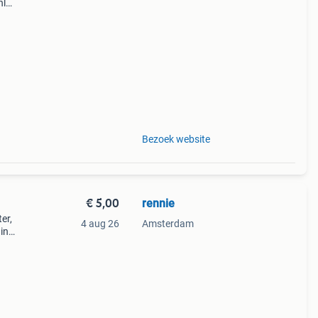
nl
Bezoek website
€ 5,00
rennie
er,
4 aug 26
Amsterdam
 in
8 x