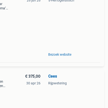
26 jun 26
's-Hertogenbosch
ar
ema’s
koop
Bezoek website
€ 375,00
Cees
en
30 apr 26
Rijpwetering
ren