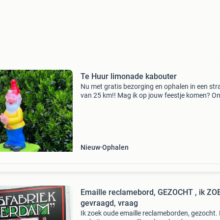
Te Huur limonade kabouter
Nu met gratis bezorging en ophalen in een str
van 25 km!! Mag ik op jouw feestje komen? O
de vrolijke limonade kabouter voor feestjes! L
kinderen zelf hun drankjes inschenken. Perfec
Nieuw
Ophalen
Emaille reclamebord, GEZOCHT , ik ZOEK,
gevraagd, vraag
Ik zoek oude emaille reclameborden, gezocht. 