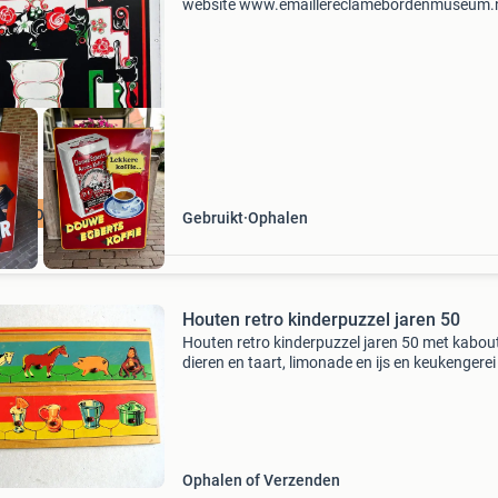
website www.emaillereclamebordenmuseum.
geef je hele goede prijs ik kan ook borden
vrijblijvend taxeren een apje of bellen kan ook
0622364530 deze b
GEZOCHT
Gebruikt
Ophalen
Houten retro kinderpuzzel jaren 50
Houten retro kinderpuzzel jaren 50 met kabout
dieren en taart, limonade en ijs en keukengerei
goede gebruikte staat, geen schade formaat 2
15 x 2 cm verzendkosten koper - past door de
brieven
Ophalen of Verzenden