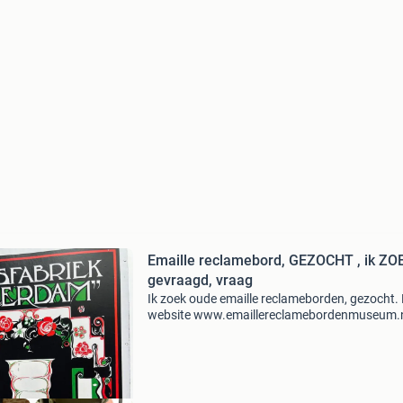
Emaille reclamebord, GEZOCHT , ik ZOEK,
gevraagd, vraag
Ik zoek oude emaille reclameborden, gezocht. 
website www.emaillereclamebordenmuseum.
geef je hele goede prijs ik kan ook borden
vrijblijvend taxeren een apje of bellen kan ook
0622364530 deze b