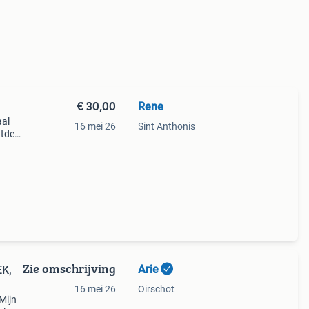
€ 30,00
Rene
aal
16 mei 26
Sint Anthonis
ntdek
aat
t voor
Zie omschrijving
Arie
16 mei 26
Oirschot
Mijn