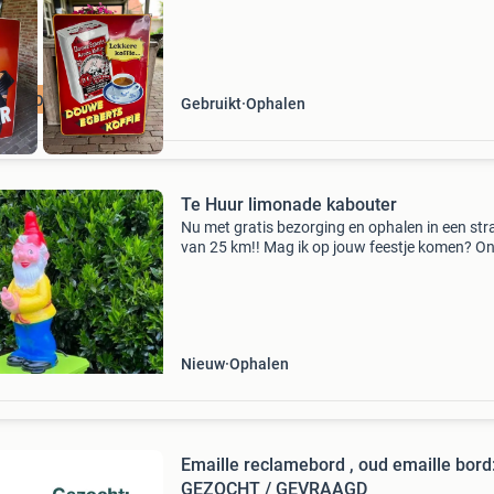
GEZOCHT
Gebruikt
Ophalen
Te Huur limonade kabouter
Nu met gratis bezorging en ophalen in een str
van 25 km!! Mag ik op jouw feestje komen? O
de vrolijke limonade kabouter voor feestjes! L
kinderen zelf hun drankjes inschenken. Perfec
Nieuw
Ophalen
Emaille reclamebord , oud emaille bord
GEZOCHT / GEVRAAGD