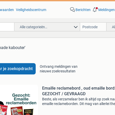
waarden
Veiligheidscentrum
Berichten
Meldingen
Alle categorieën…
A
nade kabouter'
Ontvang meldingen van
r je zoekopdracht
nieuwe zoekresultaten
Emaille reclamebord , oud emaille bord
GEZOCHT / GEVRAAGD
Beste, als verzamelaar ben ik altijd op zoek na
emaille reclameborden. Dit mag van allerlei th
zijn. Zelfs borden in slechte staat en dubbele 
ik! Voor goede en slechte kwaliteit borden bet