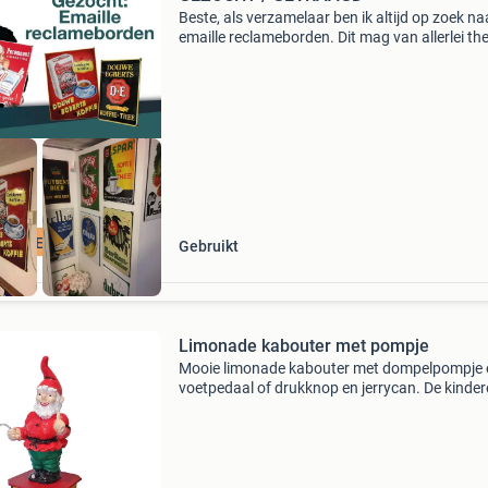
Beste, als verzamelaar ben ik altijd op zoek na
emaille reclameborden. Dit mag van allerlei th
zijn. Zelfs borden in slechte staat en dubbele 
ik! Voor goede en slechte kwaliteit borden bet
CLAMEBORDEN
Gebruikt
Limonade kabouter met pompje
Mooie limonade kabouter met dompelpompje 
voetpedaal of drukknop en jerrycan. De kinde
kunnen hier hun eigen drankje tappen.
Ongeveer130 cm hoog en 55 x 55 breed/diep