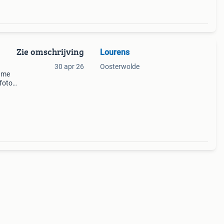
Zie omschrijving
Lourens
30 apr 26
Oosterwolde
lame
foto’s
r ik