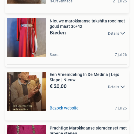
's-Gravenhage
21 jul 26
Nieuwe marokkaanse takshita rood met
goud maat 36/42
Bieden
Details
Soest
7 jul 26
Een Vreemdeling In De Medina | Lejo
Siepe | Nieuw
€ 20,00
Details
Bezoek website
7 jul 26
Prachtige Marokkaanse sieradenset met
groene stenen