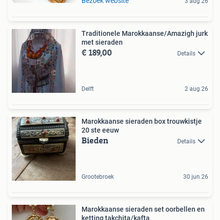
Bezoek website
3 aug 26
Traditionele Marokkaanse/Amazigh jurk
met sieraden
€ 189,00
Details
Delft
2 aug 26
Marokkaanse sieraden box trouwkistje
20 ste eeuw
Bieden
Details
Grootebroek
30 jun 26
Marokkaanse sieraden set oorbellen en
ketting takchita/kafta