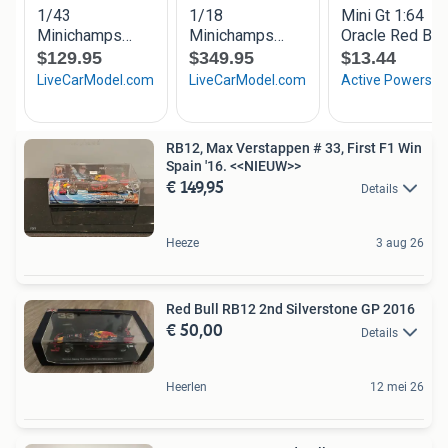
RB12, Max Verstappen # 33, First F1 Win
Spain '16. <<NIEUW>>
€ 149,95
Details
Heeze
3 aug 26
Red Bull RB12 2nd Silverstone GP 2016
€ 50,00
Details
Heerlen
12 mei 26