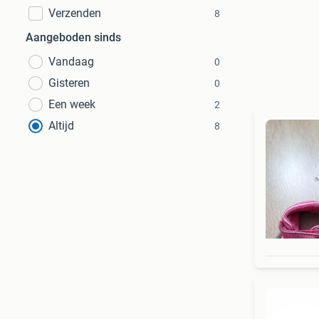
Verzenden
8
Aangeboden sinds
Vandaag
0
Gisteren
0
Een week
2
Altijd
8