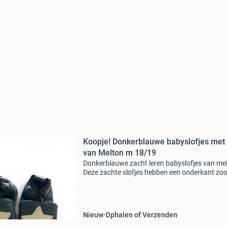
Koopje! Donkerblauwe babyslofjes met 
van Melton m 18/19
Donkerblauwe zacht leren babyslofjes van me
Deze zachte slofjes hebben een onderkant zoo
bijna 12 cm en zijn perfect voor kleine voetjes.
Comfortabel en stijlvol voor dagelijks gebruik. 
Nieuw
Ophalen of Verzenden