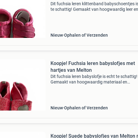
Dit fuchsia leren klittenband babyschoentjes i
te schattig! Gemaakt van hoogwaardig leer e
fluweelzacht. Onderkant zool is 13,5 cm kijk o
eens op mijn website
Nieuw
Ophalen of Verzenden
Koopje! Fuchsia leren babyslofjes met
hartjes van Melton
Dit fuchsia leren babyslofje is echt te schattig!
Gemaakt van hoogwaardig materiaal en
fluweelzacht. Onderkant zool is 14 cm kijk oo
op mijn website
Nieuw
Ophalen of Verzenden
Koopje! Suede babyslofjes van Melton 