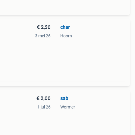
€ 2,50
char
3 mei 26
Hoorn
€ 2,00
sab
1 jul 26
Wormer