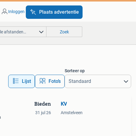
Inloggen
Plaats advertentie
lle afstanden…
Zoek
Sorteer op
Lijst
Foto’s
Bieden
KV
31 jul 26
Amstelveen
n