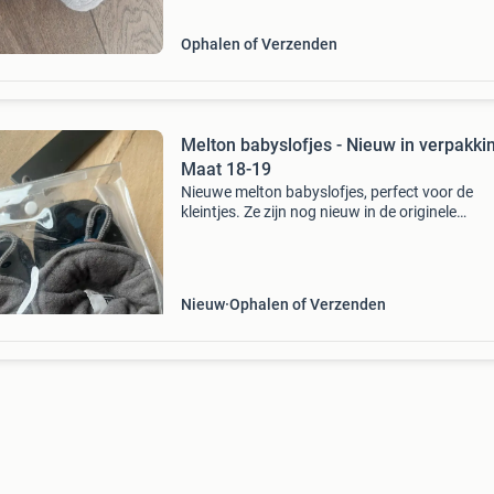
Ophalen of Verzenden
Melton babyslofjes - Nieuw in verpakkin
Maat 18-19
Nieuwe melton babyslofjes, perfect voor de
kleintjes. Ze zijn nog nieuw in de originele
verpakking en hebben maat 18-19 (eu). Gema
van 80% polyester en 20% katoen, wat zorgt v
comfort en warmte.
Nieuw
Ophalen of Verzenden