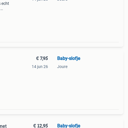
s echt
n
ok
€ 7,95
Baby-slofje
14 jun 26
Joure
k eens
€ 12,95
Baby-slofje
met