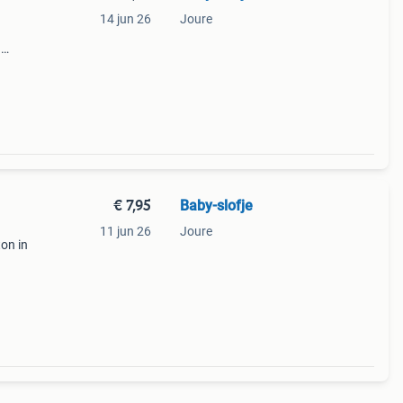
14 jun 26
Joure
n
prijs
€ 7,95
Baby-slofje
11 jun 26
Joure
on in
 voor
elijks