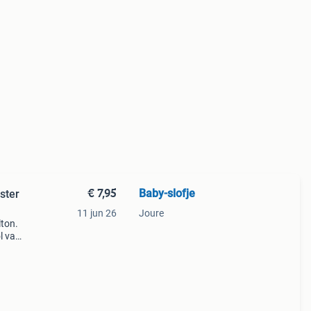
€ 7,95
Baby-slofje
ster
11 jun 26
Joure
lton.
l van
Kijk