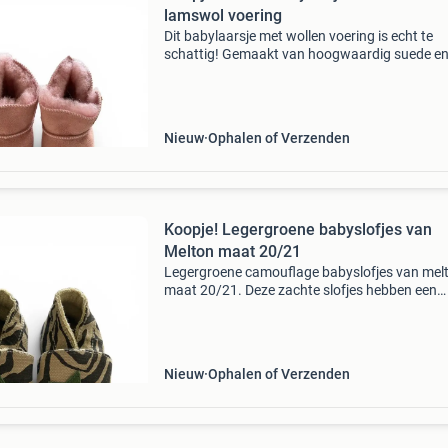
lamswol voering
Dit babylaarsje met wollen voering is echt te
schattig! Gemaakt van hoogwaardig suede e
fluweelzacht. Onderkant zool is 13,5 cm nieuw
39,95. Kijk ook eens op mijn website
Nieuw
Ophalen of Verzenden
Koopje! Legergroene babyslofjes van
Melton maat 20/21
Legergroene camouflage babyslofjes van melt
maat 20/21. Deze zachte slofjes hebben een
onderkant zool van bijna 13 cm en zijn perfect
kleine voetjes. Comfortabel en stijlvol voor dag
g
Nieuw
Ophalen of Verzenden