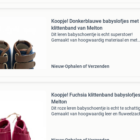
Koopje! Donkerblauwe babyslofjes met
klittenband van Melton
Dit leren babyschoentje is echt superstoer!
Gemaakt van hoogwaardig materiaal en met
eigenwijze ster onderkant zool is 11,5 cm kijk 
eens op mijn website
Nieuw
Ophalen of Verzenden
Koopje! Fuchsia klittenband babyslofje
Melton
Dit roze leren babyschoentje is echt te schatti
Gemaakt van hoogwaardig leer en fluweelzac
Onderkant zool is 11 cm kijk ook eens op mijn
website