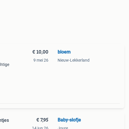
€ 10,00
bloem
9 mei 26
Nieuw-Lekkerland
chtige
€ 7,95
Baby-slofje
ntjes
14 jun 26
Joure