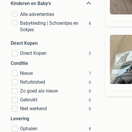
Kinderen en Baby's
Alle advertenties
Babykleding | Schoentjes en
8
Sokjes
Direct Kopen
Direct Kopen
2
Conditie
Nieuw
7
Refurbished
0
Zo goed als nieuw
0
Gebruikt
0
Niet werkend
0
Levering
Ophalen
8