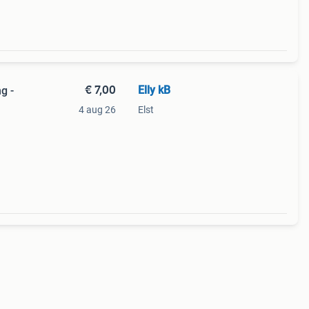
€ 7,00
Elly kB
g -
4 aug 26
Elst
akt
oor