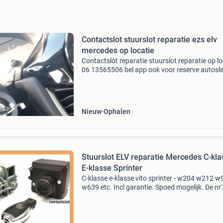
Contactslot stuurslot reparatie ezs elv
mercedes op locatie
Contactslot reparatie stuurslot reparatie op lo
06 13565506 bel app ook voor reserve autosle
geen sleutel meer enz enz modellen: peugeot
1007 peugeot 2008 peugeot 3008, peugeot 4
peugeot
Nieuw
Ophalen
Stuurslot ELV reparatie Mercedes C-kla
E-klasse Sprinter
C-klasse e-klasse vito sprinter - w204 w212 
w639 etc. Incl garantie. Spoed mogelijk. De nr
nederland. Staat u stil? Wij kunnen u met
instructies tijdelijk op weg helpen! - Auto gaat 
op