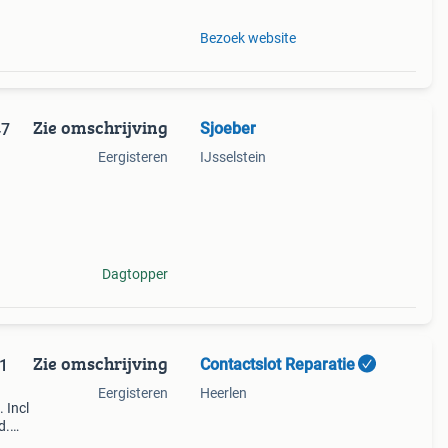
Bezoek website
Zie omschrijving
Sjoeber
47
Eergisteren
IJsselstein
007,
geot
Dagtopper
Zie omschrijving
Contactslot Reparatie
r1
Eergisteren
Heerlen
 Incl
d.
zs)