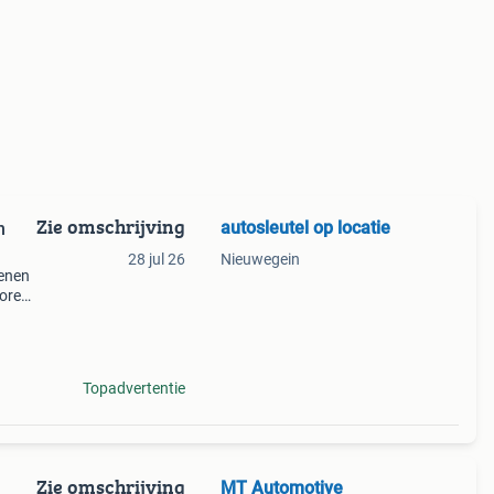
Zie omschrijving
autosleutel op locatie
n
28 jul 26
Nieuwegein
enen
loren
p
Topadvertentie
Zie omschrijving
MT Automotive