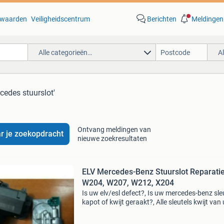
waarden
Veiligheidscentrum
Berichten
Meldingen
Alle categorieën…
A
cedes stuurslot'
Ontvang meldingen van
r je zoekopdracht
nieuwe zoekresultaten
ELV Mercedes-Benz Stuurslot Reparati
W204, W207, W212, X204
Is uw elv/esl defect?, Is uw mercedes-benz sle
kapot of kwijt geraakt?, Alle sleutels kwijt van
mercedes?, Is uw mercedes-benz contactslot
defect? , Dan kunnen wij dit allemaal voor u