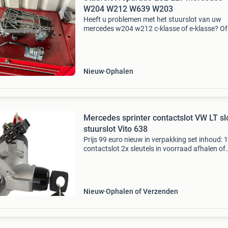
W204 W212 W639 W203
Heeft u problemen met het stuurslot van uw
mercedes w204 w212 c-klasse of e-klasse? Of 
een ouder model zoals de w203 w209 w211 
w208 w220? Dit komt meestal voor wanneer 
dashboardverlichting
Nieuw
Ophalen
Mercedes sprinter contactslot VW LT sl
stuurslot Vito 638
Prijs 99 euro nieuw in verpakking set inhoud: 
contactslot 2x sleutels in voorraad afhalen of
verzenden meer info of bestellen bel 06 - 410 
47 maalsteen 8 4901zt oosterhout nl contact 
past
Nieuw
Ophalen of Verzenden