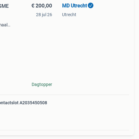
€ 200,00
MD Utrecht
SME
28 jul 26
Utrecht
maal
Dagtopper
ontactslot A2035450508