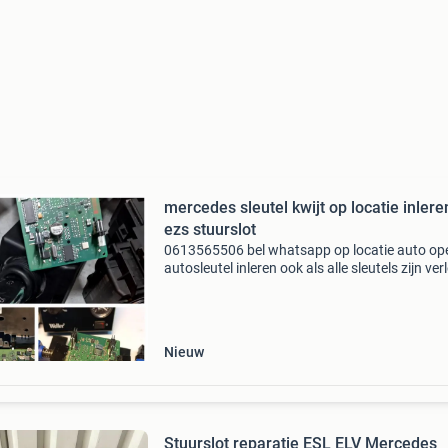
mercedes sleutel kwijt op locatie inlere
ezs stuurslot
0613565506 bel whatsapp op locatie auto op
autosleutel inleren ook als alle sleutels zijn ver
reparatie van cntactsloten stuursloten bel ap
0613565506
Nieuw
Stuurslot reparatie ESL ELV Mercedes