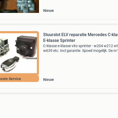
repareren
Nieuw
Stuurslot ELV reparatie Mercedes C-kla
E-klasse Sprinter
C-klasse e-klasse vito sprinter - w204 w212 
w639 etc. Incl garantie. Spoed mogelijk. De nr
nederland. Staat u stil? Wij kunnen u met
instructies tijdelijk op weg helpen! - Auto gaat 
op
este Service
Nieuw