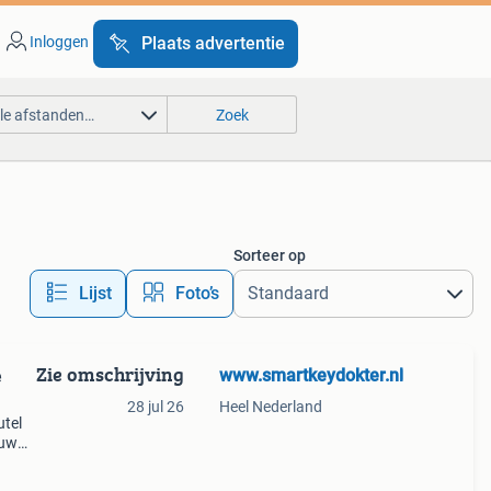
Inloggen
Plaats advertentie
lle afstanden…
Zoek
Sorteer op
Lijst
Foto’s
Zie omschrijving
www.smartkeydokter.nl
e
28 jul 26
Heel Nederland
utel
 uw