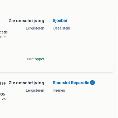
Zie omschrijving
Sjoeber
Eergisteren
IJsselstein
catie
utels
007,
Dagtopper
Zie omschrijving
Stuurslot Reparatie
sse
Eergisteren
Heerlen
w906
1 van
niet