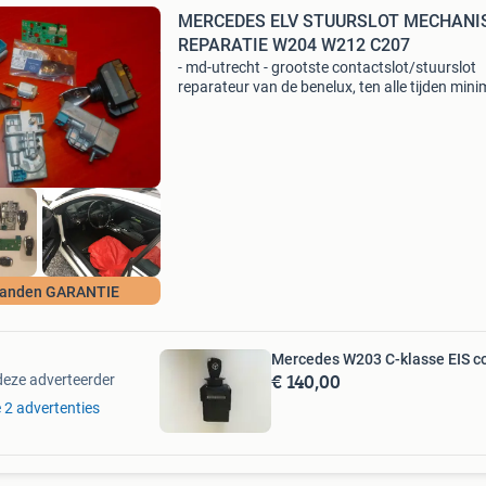
MERCEDES ELV STUURSLOT MECHANI
REPARATIE W204 W212 C207
- md-utrecht - grootste contactslot/stuurslot
reparateur van de benelux, ten alle tijden mini
400 op voorraad. Heeft u een defecte kapotte
mercedes stuurslot mechanisme? Foutcodes:
a25464, b2254-6
anden GARANTIE
Mercedes W203 C-klasse EIS c
€ 140,00
deze adverteerder
e 2 advertenties