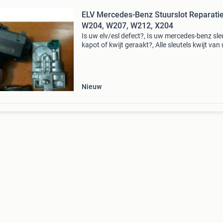
ELV Mercedes-Benz Stuurslot Reparati
W204, W207, W212, X204
Is uw elv/esl defect?, Is uw mercedes-benz sle
kapot of kwijt geraakt?, Alle sleutels kwijt van
mercedes?, Is uw mercedes-benz contactslot
defect? , Dan kunnen wij dit allemaal voor u
repareren
Nieuw