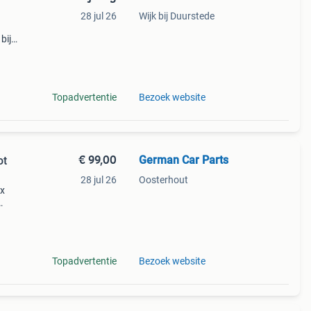
28 jul 26
Wijk bij Duurstede
bij
w210
de
Topadvertentie
Bezoek website
€ 99,00
German Car Parts
ot
28 jul 26
Oosterhout
1x
470
slot
Topadvertentie
Bezoek website