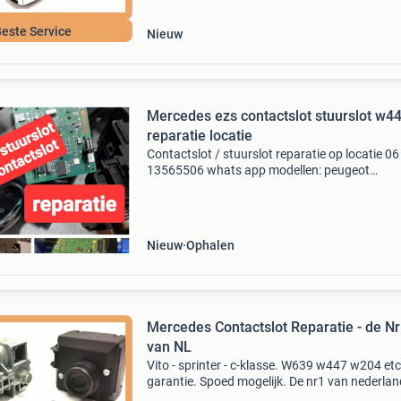
este Service
Nieuw
Mercedes ezs contactslot stuurslot w4
reparatie locatie
Contactslot / stuurslot reparatie op locatie 06
13565506 whats app modellen: peugeot
1007 peugeot 2008 peugeot 3008, peugeot 4
peugeot 5008, peugeot 104, peugeot 106 peu
107 peugeot 108, peuge
Nieuw
Ophalen
Mercedes Contactslot Reparatie - de N
van NL
Vito - sprinter - c-klasse. W639 w447 w204 etc.
garantie. Spoed mogelijk. De nr1 van nederlan
Mercedes contactslot kapot: contactsloten (e