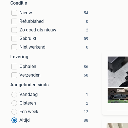
Conditie
Nieuw
54
Refurbished
0
Zo goed als nieuw
2
Gebruikt
59
Niet werkend
0
Levering
Ophalen
86
Verzenden
68
Aangeboden sinds
Vandaag
1
Gisteren
2
Een week
12
Altijd
88