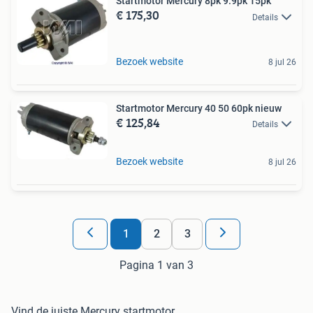
Startmotor Mercury 8pk 9.9pk 15pk
€ 175,30
Details
Bezoek website
8 jul 26
Startmotor Mercury 40 50 60pk nieuw
€ 125,84
Details
Bezoek website
8 jul 26
1
2
3
Pagina 1 van 3
Vind de juiste Mercury startmotor