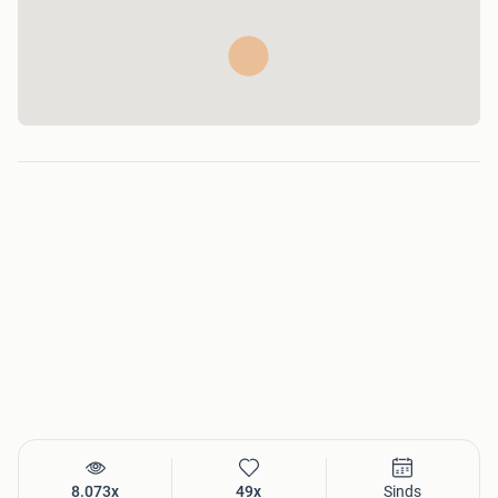
Automaatbak-filter
Steering filter (hydraulische filter)
Benzinefilter
Bougies
Gloeibougies
Bobine
Bobine kabel & bougiekabelset
Stroomverdeler
Verdelerkap
Stroomverdeler rotor
Ontstekingsmodule
Gloeirelais
Sluiten
Besturing / chassis automaterialen
BESTURING / CHASSIS
Spoorstangeind (stuurkogel)
Spoorstang
Axiaalkogel (binnenste stuurkogel)
Stuurhuishoes
8.073x
49x
Sinds
Stuurbekrachtigingspomp