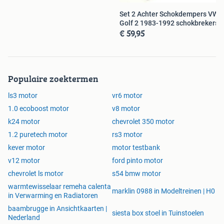
Krukas
Set 2 Achter Schokdempers VW
Nokkenas keerring
Golf 2 1983-1992 schokbrekers
Krukaspoelie
€ 59,95
Kleppendeksel pakking
Inlaatspruitstuk pakking
Distributieketting spanner
Olie aftapplug
Populaire zoektermen
Stationaire regelklep
Tandwielen (tandriemschijf)
ls3 motor
vr6 motor
Gaskabel
1.0 ecoboost motor
v8 motor
Inlaatspruitstuk
k24 motor
chevrolet 350 motor
Drijfstanglager
1.2 puretech motor
rs3 motor
Turbodrukregelaar (drukomvormer)
kever motor
motor testbank
Oliepomp
Kleppendeksel & cilinderkop
v12 motor
ford pinto motor
Motorblok (cilinderblok)
chevrolet ls motor
s54 bmw motor
Zuiger
warmtewisselaar remeha calenta
marklin 0988 in Modeltreinen | H0
Oliepeilstok
in Verwarming en Radiatoren
Distributieketting
baambrugge in Ansichtkaarten |
siesta box stoel in Tuinstoelen
Inlaatklep
Nederland