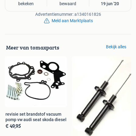
bekeken
bewaard
19 jun '20
Stuurhuis
Stuurkolom + elektrische stuurbekrachtiging
Advertentienummer: a1340161826
Hydraulische olie (hydrauliekolie)
Meld aan Marktplaats
Stuurdemper
Vering automaterialen-module
VERING
Schokbrekers
Meer van tomaxparts
Bekijk alles
Schroefveren (veren)
Veerpootlager
Stofhoes schokdemper & aanslagrubber
Veerpoot rubber (veerpoot lager)
Veerschotel
Luchtvering onderdelen
Bladveren
Sluiten
Motor / riemaandrijving automaterialen
MOTOR / RIEMAANDRIJVING
revisie set brandstof vacuum
Waterpomp + distributieriem set
pomp vw audi seat skoda diesel
€ 49,95
Motorolie
Pakking