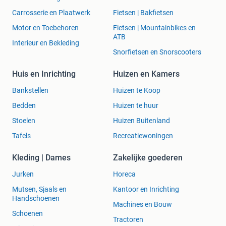
Richtingaanwijzer (knipperlicht)
Carrosserie en Plaatwerk
Fietsen | Bakfietsen
Achterlichten
Motor en Toebehoren
Fietsen | Mountainbikes en
Mistlampen
ATB
Slijtage indicator remblokken
Interieur en Bekleding
Snorfietsen en Snorscooters
Abs sensor
Autolampen
Huis en Inrichting
Huizen en Kamers
Lmm (luchtmassameter)
Generator
Bankstellen
Huizen te Koop
Kentekenverlichting
Bedden
Huizen te huur
Temperatuurvoeler (temperatuursensor)
Starter (startmotor)
Stoelen
Huizen Buitenland
Krukassensor
Tafels
Recreatiewoningen
Extra verlichting (verstralers)
Autoaccu
Kleding | Dames
Zakelijke goederen
Sensoren
Jurken
Horeca
Knipperlicht schakelaar (stuurkolomschakelaar)
Spanningsregelaar
Mutsen, Sjaals en
Kantoor en Inrichting
Oliedrukschakelaar (oliedruksensor)
Handschoenen
Machines en Bouw
Parkeerhulp (parkeersensoren)
Schoenen
Koelmiddeltemperatuursensor
Tractoren