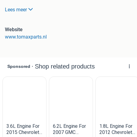
T : 06-18298736 ook Whatsapp
Lees meer
M : tomaxparts@gmail.com
Website
www.tomaxparts.nl
REMMEN
Remschijven
Remblokken
Remslang
Remklauw
Handremkabel
Remschoenen
Wielremcilinder (remcilinder)