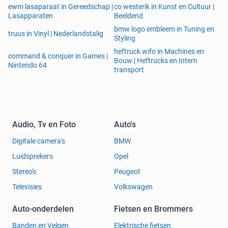
Motorsteun & versnellingsbaksteun
ewm lasaparaat in Gereedschap |
co westerik in Kunst en Cultuur |
Klepsteelrubbers
Lasapparaten
Beeldend
&Scy;ilinderkoppakking (koppakking)
bmw logo embleem in Tuning en
truus in Vinyl | Nederlandstalig
Oliepan (carterpan)
Styling
Krukaskeerring
heftruck wifo in Machines en
command & conquer in Games |
Cilinderkopbouten
Bouw | Heftrucks en Intern
Nintendo 64
Uitlaatklep
transport
Carterpan pakking
Hydraulische klepstoters & tuimelaars
Injectoren
Zuigerveren
Audio, Tv en Foto
Auto's
Egr klep
Intercooler
Digitale camera's
BMW
Nokkenas
Luidsprekers
Opel
Carterventilatie
Gasklep (gasklephuis)
Stereo's
Peugeot
Turboslang
Televisies
Volkswagen
Sluiten
Elektronisch systeem automaterialen
Auto-onderdelen
Fietsen en Brommers
ELEKTRONISCH SYSTEEM
Koplamp
Banden en Velgen
Elektrische fietsen