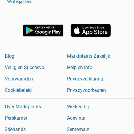
Winterjassen
Koplamphoogteregeling
Achteruitrijschakelaar
Gasklep positiesensor
Airco regeleenheid
Knipperrelais
Centrale deurvergrendeling
Lichtschakelaar
Olietemperatuursensor
Brandstofniveau sensor
Blog
Marktplaats Zakelijk
Toeter (claxon)
Veilig en Succesvol
Help en Info
Starter solenoid
Abs-pomp
Voorwaarden
Privacyverklaring
Koolborstels dynamo
Map-sensor
Cookiebeleid
Privacyvoorkeuren
Sluiten
Reinigen van ruiten automaterialen
Over Marktplaats
Werken bij
REINIGEN VAN RUITEN
Wisserbladen (ruitenwissers)
Perskamer
Adevinta
Ruitenwisserarm
Ruitensproeierpomp
2dehands
2ememain