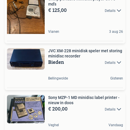
md’s
€ 125,00
Details
Vianen
3 aug 26
JVC XM-228 minidisk speler met storing
minidisc recorder
Bieden
Details
Bellingwolde
Gisteren
Sony MZP-1 MD minidisc label printer -
nieuw in doos
€ 200,00
Details
Veghel
Vandaag