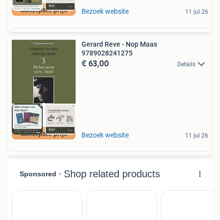
Scherpste prijs
Bezoek website
11 jul 26
Gerard Reve - Nop Maas
9789028241275
€ 63,00
Details
Scherpste prijs
Bezoek website
11 jul 26