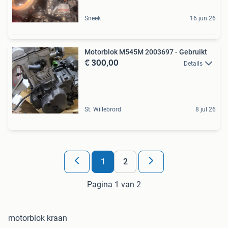
Sneek
16 jun 26
Motorblok M545M 2003697 - Gebruikt
€ 300,00
Details
St. Willebrord
8 jul 26
1
2
Pagina 1 van 2
motorblok kraan