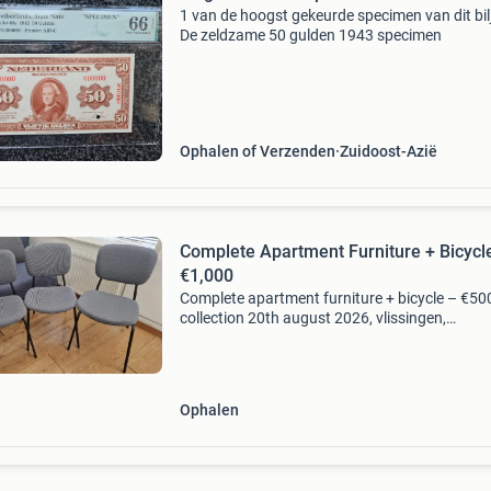
1 van de hoogst gekeurde specimen van dit bilj
De zeldzame 50 gulden 1943 specimen
Ophalen of Verzenden
Zuidoost-Azië
Complete Apartment Furniture + Bicycl
€1,000
Complete apartment furniture + bicycle – €500
collection 20th august 2026, vlissingen,
netherlands included: wardrobes
80(w)x56(d)x180(h) bed with mattress (160x
couch (190x80) in open (190
Ophalen