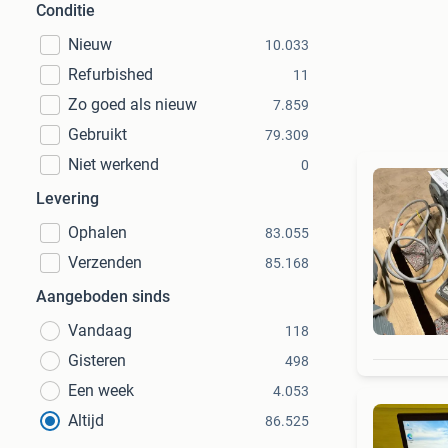
Conditie
Nieuw
10.033
Refurbished
11
Zo goed als nieuw
7.859
Gebruikt
79.309
Niet werkend
0
Levering
Ophalen
83.055
Verzenden
85.168
Aangeboden sinds
Vandaag
118
Gisteren
498
Een week
4.053
Altijd
86.525