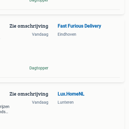
Dagtopper
Zie omschrijving
Fast Furious Delivery
Vandaag
Eindhoven
al
Dagtopper
Zie omschrijving
Lux.HomeNL
Vandaag
Lunteren
rijzen
ands
ts.
ry