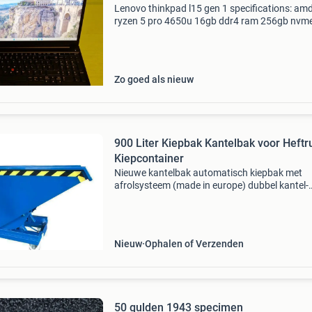
Lenovo thinkpad l15 gen 1 specifications: am
ryzen 5 pro 4650u 16gb ddr4 ram 256gb nvm
15.6" full hd (1920 × 1080) display amd radeo
graphics 2gb windows 11 pro (activated) wi-fi
Zo goed als nieuw
900 Liter Kiepbak Kantelbak voor Heftr
Kiepcontainer
Nieuwe kantelbak automatisch kiepbak met
afrolsysteem (made in europe) dubbel kantel-
mechanisme poedercoating bestseller levertijd
dagen offerte aanvraag: sales@salesbridges.n
0652883848 stuk
Nieuw
Ophalen of Verzenden
50 gulden 1943 specimen