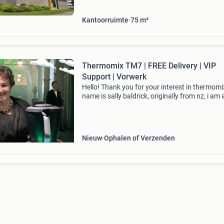
Kantoorruimte
75
m²
Thermomix TM7 | FREE Delivery | VIP
Support | Vorwerk
Hello! Thank you for your interest in thermom
name is sally baldrick, originally from nz, i am 
thermomix sales advisor and team leader for 
benelux region and based in the netherlands. I
Nieuw
Ophalen of Verzenden