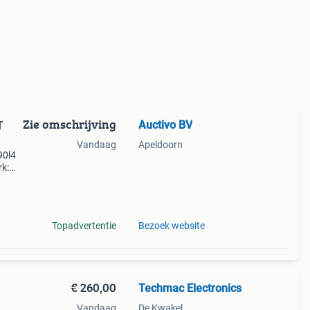
Zie omschrijving
Auctivo BV
T
Vandaag
Apeldoorn
90l4
rk:
Topadvertentie
Bezoek website
€ 260,00
Techmac Electronics
Vandaag
De Kwakel