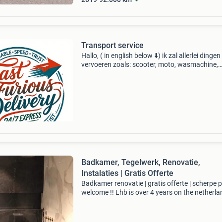
Transport service
Hallo, ( in english below ⬇️) ik zal allerlei dingen
vervoeren zoals: scooter, moto, wasmachine,
kasten, pakketten enz.... 📦🚚 We doen allema
nederland, belgië en duits. Neem voor meer
informatie c
Badkamer, Tegelwerk, Renovatie,
Instalaties | Gratis Offerte
Badkamer renovatie | gratis offerte | scherpe p
welcome !! Lhb is over 4 years on the netherl
market and have done lots of bathroom projec
We also have experience from our origin count