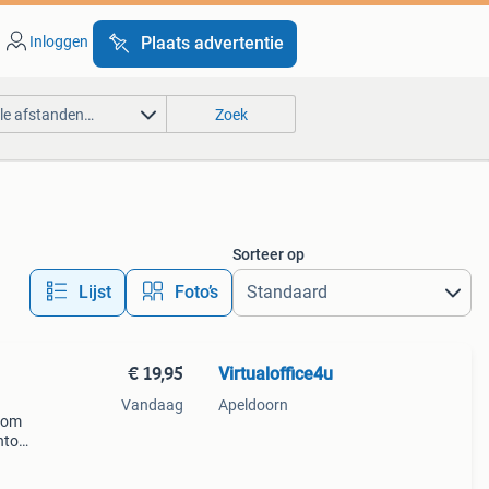
Inloggen
Plaats advertentie
lle afstanden…
Zoek
Sorteer op
Lijst
Foto’s
€ 19,95
Virtualoffice4u
Vandaag
Apeldoorn
kom
antoor
al i