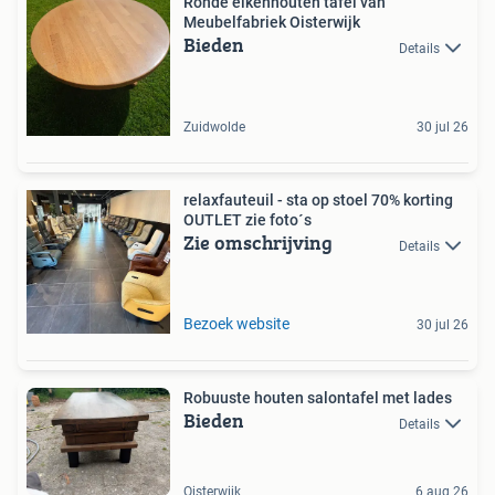
Ronde eikenhouten tafel van
Meubelfabriek Oisterwijk
Bieden
Details
Zuidwolde
30 jul 26
relaxfauteuil - sta op stoel 70% korting
OUTLET zie foto´s
Zie omschrijving
Details
Bezoek website
30 jul 26
Robuuste houten salontafel met lades
Bieden
Details
Oisterwijk
6 aug 26