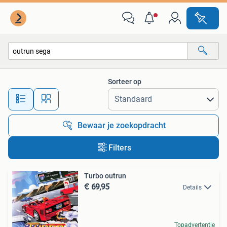
Alle categorieën…
Sorteer op
Alle afstanden…
Bewaar je zoekopdracht
Filters
Turbo outrun
€ 69,95
Details
Topadvertentie