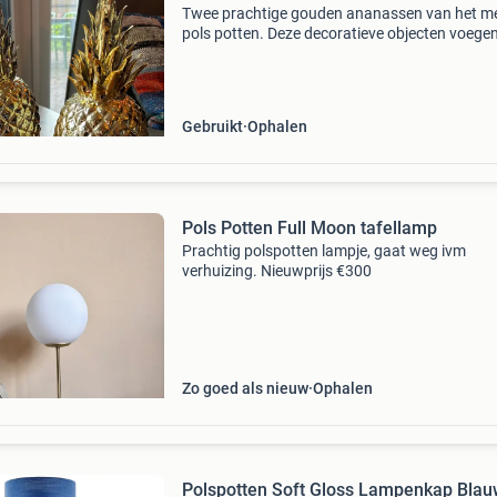
Twee prachtige gouden ananassen van het m
pols potten. Deze decoratieve objecten voege
vleugje luxe toe aan elk interieur. Eén van de
ananassen heeft een zeer kleine beschadiging
het puntj
Gebruikt
Ophalen
Pols Potten Full Moon tafellamp
Prachtig polspotten lampje, gaat weg ivm
verhuizing. Nieuwprijs €300
Zo goed als nieuw
Ophalen
Polspotten Soft Gloss Lampenkap Bla