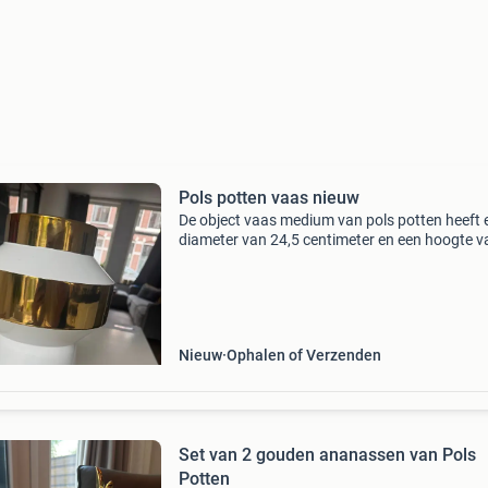
Pols potten vaas nieuw
De object vaas medium van pols potten heeft 
diameter van 24,5 centimeter en een hoogte v
centimeter. De vaas is met de hand gemaakt 
wit en goud geglazuurd porselein. Omdat de 
met de
Nieuw
Ophalen of Verzenden
Set van 2 gouden ananassen van Pols
Potten