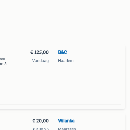
€ 125,00
B&C
een
Vandaag
Haarlem
an 38
van
vaas
€ 20,00
Wilanka
6 aug 26
Maarssen