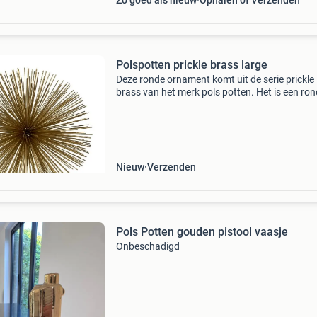
Zo goed als nieuw
Ophalen of Verzenden
Polspotten prickle brass large
Deze ronde ornament komt uit de serie prickle
brass van het merk pols potten. Het is een ro
bol met ijzeren stekels met een gouden messin
verschillende lengtes. Hij staat leuk in een ope
kast
Nieuw
Verzenden
Pols Potten gouden pistool vaasje
Onbeschadigd