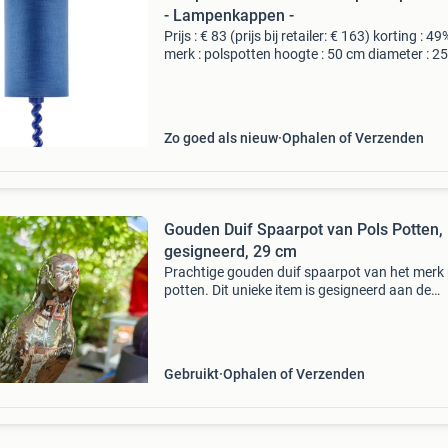
- Lampenkappen -
Prijs : € 83 (prijs bij retailer: € 163) korting : 49
merk : polspotten hoogte : 50 cm diameter : 2
levering : zelf ophalen of thuisbezorging mogel
Bekijk onze website voor de verze
Zo goed als nieuw
Ophalen of Verzenden
Gouden Duif Spaarpot van Pols Potten,
gesigneerd, 29 cm
Prachtige gouden duif spaarpot van het merk 
potten. Dit unieke item is gesigneerd aan de
onderzijde en heeft een indrukwekkende hoog
van 29 cm. Een stijlvolle toevoeging aan elk
interieur en ee
Gebruikt
Ophalen of Verzenden