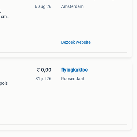
6 aug 26
Amsterdam
%
5 cm
ijk.
Bezoek website
€ 0,00
flyingkaktoe
31 jul 26
Roosendaal
pols
te