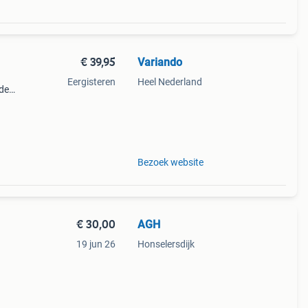
€ 39,95
Variando
Eergisteren
Heel Nederland
nde
g in
n
Bezoek website
€ 30,00
AGH
19 jun 26
Honselersdijk