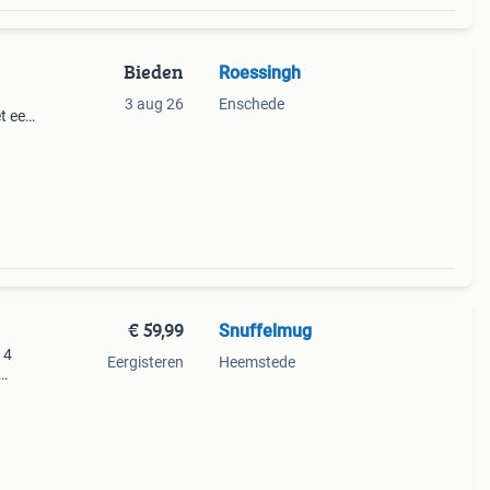
Bieden
Roessingh
3 aug 26
Enschede
t een
g met
€ 59,99
Snuffelmug
 4
Eergisteren
Heemstede
oog:
ag he