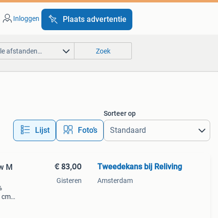
Inloggen
Plaats advertentie
lle afstanden…
Zoek
Sorteer op
Lijst
Foto’s
€ 83,00
Tweedekans bij Reliving
uw M
Gisteren
Amsterdam
%
5 cm
ijk.