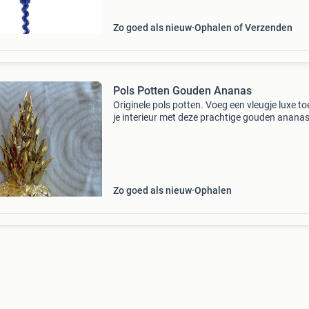
Zo goed als nieuw
Ophalen of Verzenden
Pols Potten Gouden Ananas
Originele pols potten. Voeg een vleugje luxe t
je interieur met deze prachtige gouden anana
decoratie. Gemaakt van glazuurt porselein ee
glanzende gouden afwerking, is dit een opvall
stuk d
Zo goed als nieuw
Ophalen