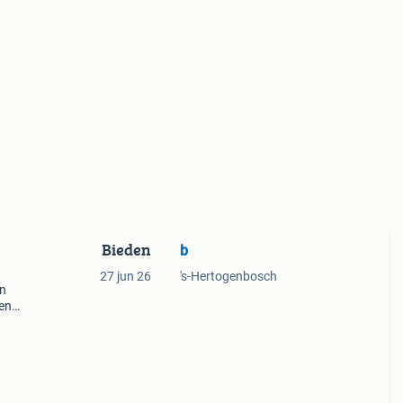
Bieden
b
27 jun 26
's-Hertogenbosch
an
ten
n