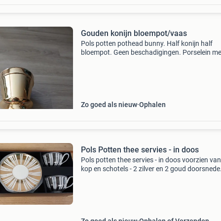
Gouden konijn bloempot/vaas
Pols potten pothead bunny. Half konijn half
bloempot. Geen beschadigingen. Porselein me
goudkleurige afwerking. Ongeveer 30 cm hoo
een diameter van 16,5 cm
Zo goed als nieuw
Ophalen
Pols Potten thee servies - in doos
Pols potten thee servies - in doos voorzien van
kop en schotels - 2 zilver en 2 goud doorsnede
schotel: 17,5 cm doorsnede kopje: 11,5 cm / h
7 cm staat : is in goede staat, in doos heel gra