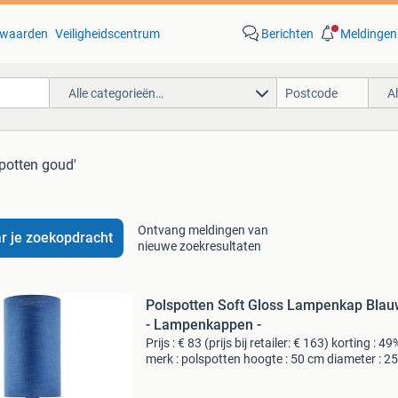
waarden
Veiligheidscentrum
Berichten
Meldingen
Alle categorieën…
A
 potten goud'
Ontvang meldingen van
r je zoekopdracht
nieuwe zoekresultaten
Polspotten Soft Gloss Lampenkap Bla
- Lampenkappen -
Prijs : € 83 (prijs bij retailer: € 163) korting : 49
merk : polspotten hoogte : 50 cm diameter : 2
levering : zelf ophalen of thuisbezorging mogel
Bekijk onze website voor de verze