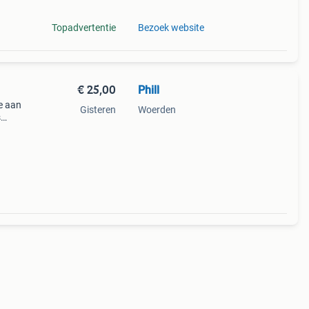
Topadvertentie
Bezoek website
€ 25,00
Phill
oe aan
Gisteren
Woerden
s
n
end