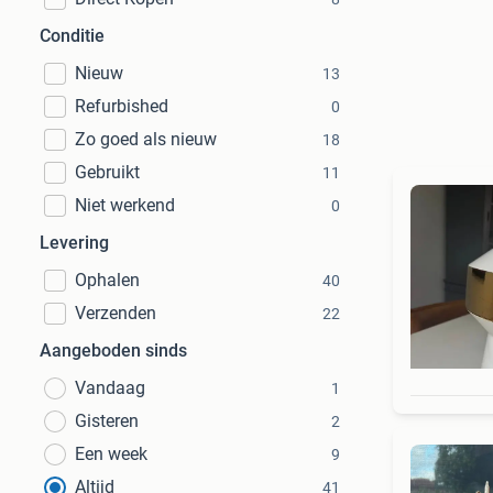
Conditie
Nieuw
13
Refurbished
0
Zo goed als nieuw
18
Gebruikt
11
Niet werkend
0
Levering
Ophalen
40
Verzenden
22
Aangeboden sinds
Vandaag
1
Gisteren
2
Een week
9
Altijd
41