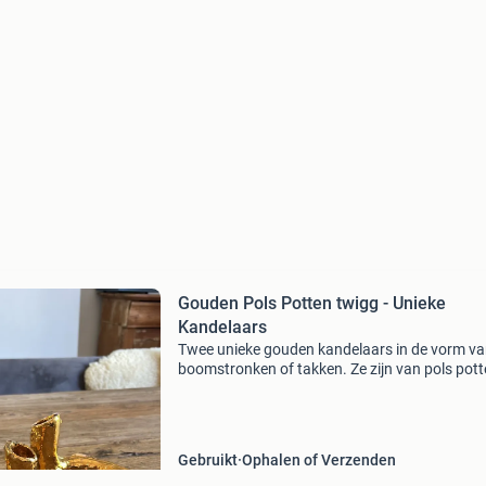
Gouden Pols Potten twigg - Unieke
Kandelaars
Twee unieke gouden kandelaars in de vorm v
boomstronken of takken. Ze zijn van pols pot
model twiggs .ze zijn perfect om een warme e
sfeervolle ambiance te creëren in elke ruimte.
Geschikt voor
Gebruikt
Ophalen of Verzenden