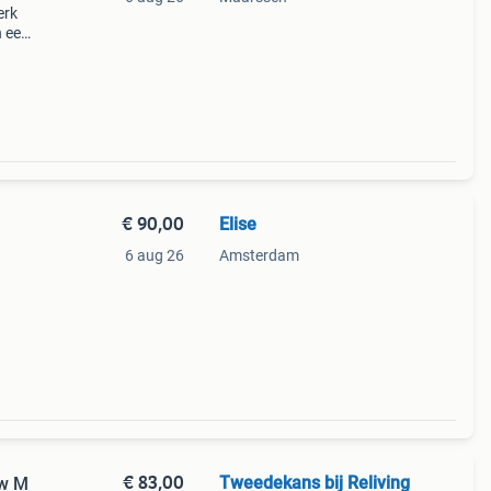
erk
n een
 aan
€ 90,00
Elise
6 aug 26
Amsterdam
€ 83,00
Tweedekans bij Reliving
uw M