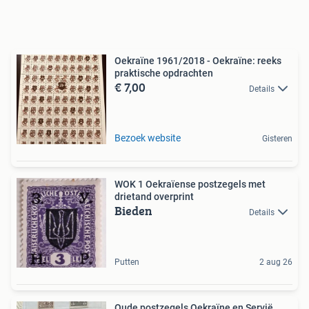
Oekraïne 1961/2018 - Oekraïne: reeks
praktische opdrachten
€ 7,00
Details
Bezoek website
Gisteren
WOK 1 Oekraïense postzegels met
drietand overprint
Bieden
Details
Putten
2 aug 26
Oude postzegels Oekraïne en Servië