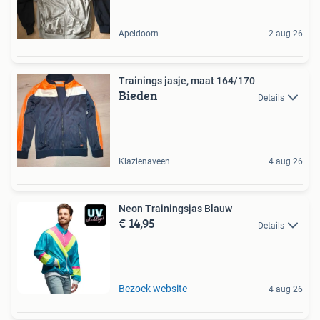
Apeldoorn
2 aug 26
Trainings jasje, maat 164/170
Bieden
Details
Klazienaveen
4 aug 26
Neon Trainingsjas Blauw
€ 14,95
Details
Bezoek website
4 aug 26