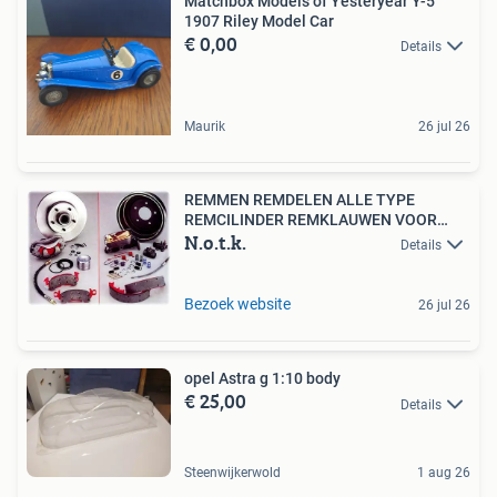
Matchbox Models of Yesteryear Y-5
1907 Riley Model Car
€ 0,00
Details
Maurik
26 jul 26
REMMEN REMDELEN ALLE TYPE
REMCILINDER REMKLAUWEN VOOR
N.o.t.k.
BUICK
Details
Bezoek website
26 jul 26
opel Astra g 1:10 body
€ 25,00
Details
Steenwijkerwold
1 aug 26