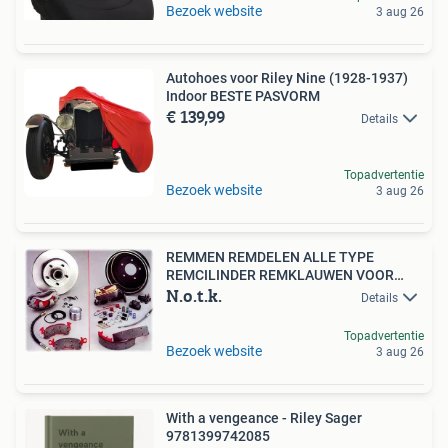
Bezoek website
3 aug 26
Autohoes voor Riley Nine (1928-1937)
Indoor BESTE PASVORM
€ 139,99
Details
Topadvertentie
Bezoek website
3 aug 26
REMMEN REMDELEN ALLE TYPE
REMCILINDER REMKLAUWEN VOOR
N.o.t.k.
BUICK
Details
Topadvertentie
Bezoek website
3 aug 26
With a vengeance - Riley Sager
9781399742085