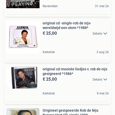
Ravenstein
31 mei 26
original cd -single-rob de nijs-
wereldwijd een stem *1988*
€ 25,00
Details
Kerkdriel
3 aug 26
original cd-mooiste liedjes v. rob de nijs
gesigneerd *1986*
€ 25,00
Details
Kerkdriel
9 mei 26
Origineel gesigneerde Rob de Nijs
Banger Hart CD-single 1996