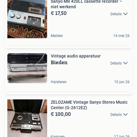
Sanyo MR 420LL cassette recorder –
niet werkend
€ 17,50
Details
Malden
14 mei 26
Vintage audio apparatuur
Bieden
Details
Halsteren
10 jun 26
ZELDZAME Vintage Sanyo Stereo Music
Center (G-2612EZ)
€ 100,00
Details
Kampen
17 jun 26