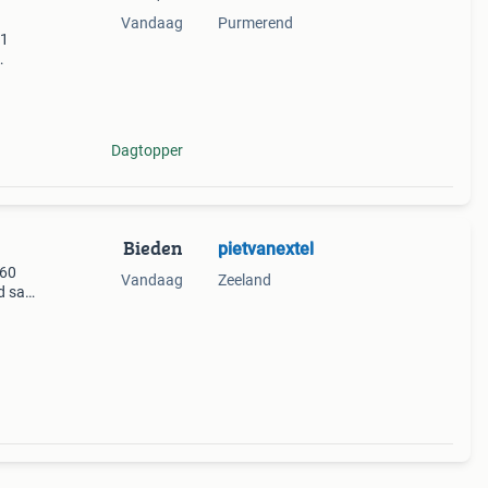
Vandaag
Purmerend
61
d ff
.nl
Dagtopper
Bieden
pietvanextel
 60
Vandaag
Zeeland
d sat
bel.
fen.