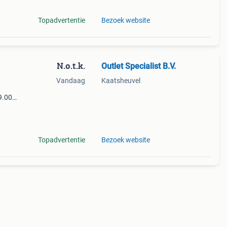
Topadvertentie
Bezoek website
N.o.t.k.
Outlet Specialist B.V.
Vandaag
Kaatsheuvel
99.00
ven
voor
Topadvertentie
Bezoek website