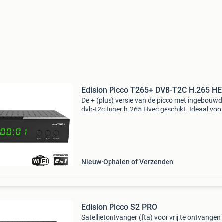
Edision Picco T265+ DVB-T2C H.265 H
De + (plus) versie van de picco met ingebouw
dvb-t2c tuner h.265 Hvec geschikt. Ideaal voo
bijvoorbeeld de in nederland vrij te ontvangen
digitenne zenders npo 1,2,3 + regionale kanal
(free-to-ai
Nieuw
Ophalen of Verzenden
Edision Picco S2 PRO
Satellietontvanger (fta) voor vrij te ontvangen