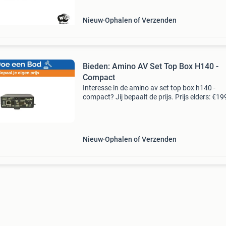
Nieuw
Ophalen of Verzenden
Bieden: Amino AV Set Top Box H140 -
Compact
Interesse in de amino av set top box h140 -
compact? Jij bepaalt de prijs. Prijs elders: €1
Doe een bod of koop het item voor de opgege
prijs. Tijd om te onderhandelen! Wat heb je er
Nieuw
Ophalen of Verzenden