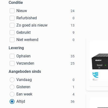
Conditie
Nieuw
24
Refurbished
0
Zo goed als nieuw
13
Gebruikt
9
Niet werkend
0
Levering
Ophalen
35
Verzenden
25
Aangeboden sinds
Vandaag
0
Gisteren
1
Een week
4
Altijd
36