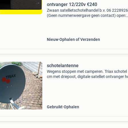
ontvanger 12/220v €240
Zwaan satellietschotelhandel b.v. 06 222892
(Geen nummerweergave geen contact) open:
maandag t/m zaterdag 13.30-14.30 Andere tij
bellen. 06 22289261 E:mail corzwaan@hetnet
betaling: uitsluite
Nieuw
Ophalen of Verzenden
schotelantenne
Wegens stoppen met camperen. Triax schotel
cm met driepoot, digitale satelliet ontvanger h
80, qm satelliet finder, coax kabels en hdmi ka
Set compleet en werkt goed. Tv zelf aanschaf
Gebruikt
Ophalen