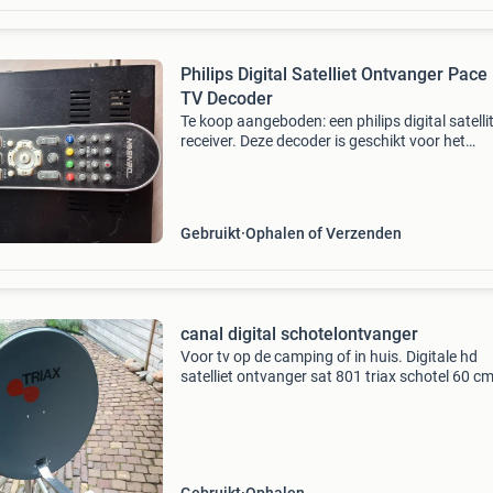
Philips Digital Satelliet Ontvanger Pace
TV Decoder
Te koop aangeboden: een philips digital satelli
receiver. Deze decoder is geschikt voor het
ontvangen van digitale satelliet-tv en radio. H
apparaat beschikt over een hdmi-uitgang en
ondersteunt d
Gebruikt
Ophalen of Verzenden
canal digital schotelontvanger
Voor tv op de camping of in huis. Digitale hd
satelliet ontvanger sat 801 triax schotel 60 c
3 poot. Alle coax cabels en hdmi kabel aanslui
voor tv. Qm satelliet finder i.v.m. Stoppen ca