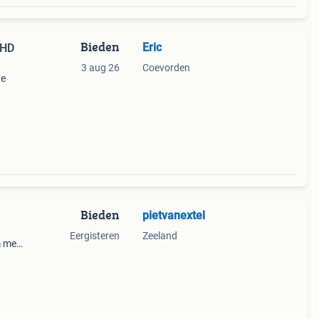
Bieden
Eric
 HD
3 aug 26
Coevorden
te
et
Bieden
pietvanextel
Eergisteren
Zeeland
m met
ting
mpere