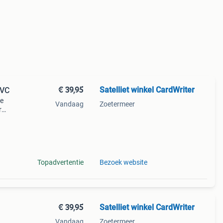
€ 39,95
Satelliet winkel CardWriter
EVC
de
Vandaag
Zoetermeer
r
en
Topadvertentie
Bezoek website
€ 39,95
Satelliet winkel CardWriter
Vandaag
Zoetermeer