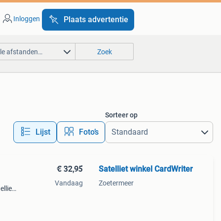
Inloggen
Plaats advertentie
lle afstanden…
Zoek
Sorteer op
Lijst
Foto’s
€ 32,95
Satelliet winkel CardWriter
Vandaag
Zoetermeer
lliet.
 een
r zee