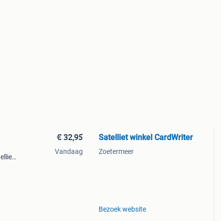
€ 32,95
Satelliet winkel CardWriter
Vandaag
Zoetermeer
lliet.
 een
r zee
Bezoek website