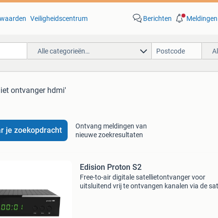
waarden
Veiligheidscentrum
Berichten
Meldingen
Alle categorieën…
A
lliet ontvanger hdmi'
Ontvang meldingen van
r je zoekopdracht
nieuwe zoekresultaten
Edision Proton S2
Free-to-air digitale satellietontvanger voor
uitsluitend vrij te ontvangen kanalen via de sate
Led uitvoering mét display, en naast hdmi ook
scartuitgang. Klein formaat en neemt daardoo