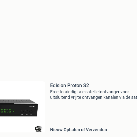
Edision Proton S2
Free-to-air digitale satellietontvanger voor
uitsluitend vrij te ontvangen kanalen via de sate
Led uitvoering mét display, en naast hdmi ook
scartuitgang. Klein formaat en neemt daardoo
Nieuw
Ophalen of Verzenden