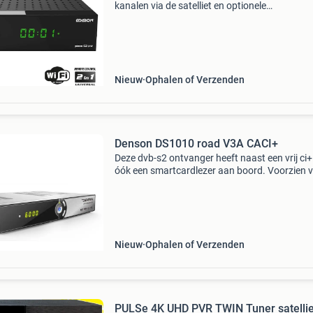
kanalen via de satelliet en optionele
schotelantenne. Dvb-s2 en multistream geschi
ondersteuning voor o.a.. Unicable, en h.265/H
Ingebouwde wifi
Nieuw
Ophalen of Verzenden
Denson DS1010 road V3A CACI+
Deze dvb-s2 ontvanger heeft naast een vrij ci+
óók een smartcardlezer aan boord. Voorzien 
een vernieuwde, snellere ali5329 chipset en ee
aansluiting (3,5 mm jack) inclusief av-verloop
Nieuw
Ophalen of Verzenden
PULSe 4K UHD PVR TWIN Tuner satellie