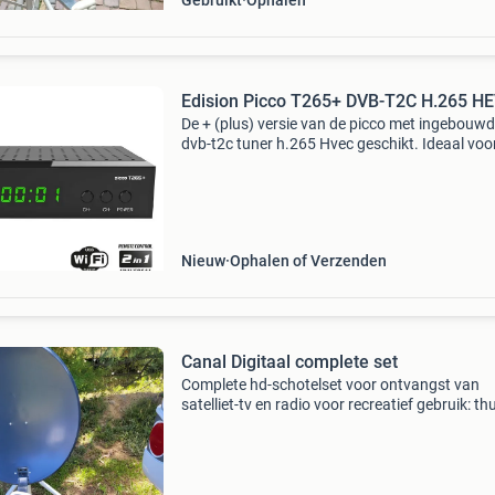
Gebruikt
Ophalen
Edision Picco T265+ DVB-T2C H.265 H
De + (plus) versie van de picco met ingebouw
dvb-t2c tuner h.265 Hvec geschikt. Ideaal voo
bijvoorbeeld de in nederland vrij te ontvangen
digitenne zenders npo 1,2,3 + regionale kanal
(free-to-ai
Nieuw
Ophalen of Verzenden
Canal Digitaal complete set
Complete hd-schotelset voor ontvangst van
satelliet-tv en radio voor recreatief gebruik: thu
op de camping, vakantiehuis. Deze set bestaat
64 cm schotel, een ontvanger (m7 mz-102)
inclusief g