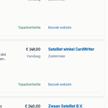
kt,
evc.
Topadvertentie
Bezoek website
€ 149,00
Satelliet winkel CardWriter
 slot
Vandaag
Zoetermeer
van
n av-
kabe
Topadvertentie
Bezoek website
€ 240,00
Zwaan Satelliet B.V.
t