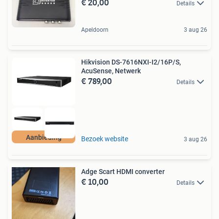
€ 20,00
Details
Apeldoorn
3 aug 26
Hikvision DS-7616NXI-I2/16P/S,
AcuSense, Netwerk
€ 789,00
Details
Aanbieding
Bezoek website
3 aug 26
Adge Scart HDMI converter
€ 10,00
Details