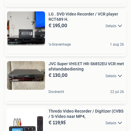
LG . DVD Video Recorder / VCR player
RCT689 H.
€ 195,00
Details
's-Gravenhage
1 aug 26
JVC Super VHS ET HR-S6852EU VCR met
afstandsbediening
€ 130,00
Details
Dordrecht
22 jul 26
Thredo Video Recorder / Digitizer (CVBS
/ S-Video naar MP4,
€ 119,95
Details