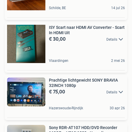
Schilde, BE
14 jul 26
ISY Scart naar HDMI AV Converter - Scart
In HDMI Uit
€ 30,00
Details
Vlaardingen
2 mei 26
Prachtige lichtgewicht SONY BRAVIA
32INCH 1080p
€ 75,00
Details
Hazerswoude-Rijndijk
30 apr 26
Sony RDR-AT107 HDD/DVD Recorder