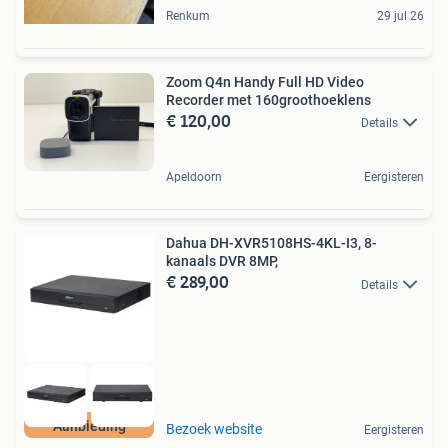
Renkum
29 jul 26
Zoom Q4n Handy Full HD Video
Recorder met 160groothoeklens
€ 120,00
Details
Apeldoorn
Eergisteren
Dahua DH-XVR5108HS-4KL-I3, 8-
kanaals DVR 8MP,
€ 289,00
Details
Aanbieding
Bezoek website
Eergisteren