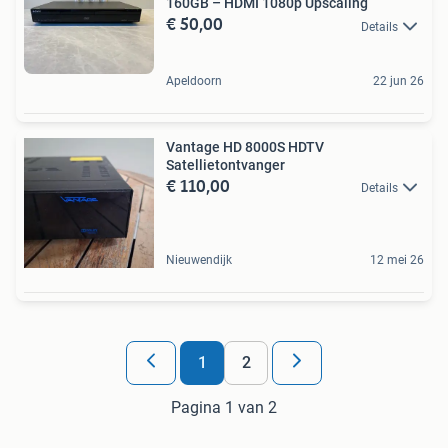
160GB – HDMI 1080p Upscaling
€ 50,00
Details
Apeldoorn
22 jun 26
Vantage HD 8000S HDTV
Satellietontvanger
€ 110,00
Details
Nieuwendijk
12 mei 26
1
2
Pagina 1 van 2