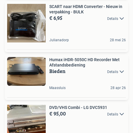
SCART naar HDMI Converter - Nieuw in
verpakking - BULK
€ 6,95
Details
Julianadorp
28 mei 26
Humax iHDR-5050C HD Recorder Met
Afstandsbediening
Bieden
Details
Maassluis
28 apr 26
DVD/VHS Combi - LG DVC5931
€ 95,00
Details