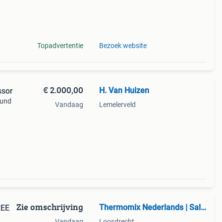
Topadvertentie
Bezoek website
€ 2.000,00
H. Van Huizen
ssor
ound
Vandaag
Lemelerveld
als
Zie omschrijving
Thermomix Nederlands | Sally Baldrick | Sales Advisor
REE
Vandaag
Loosdrecht