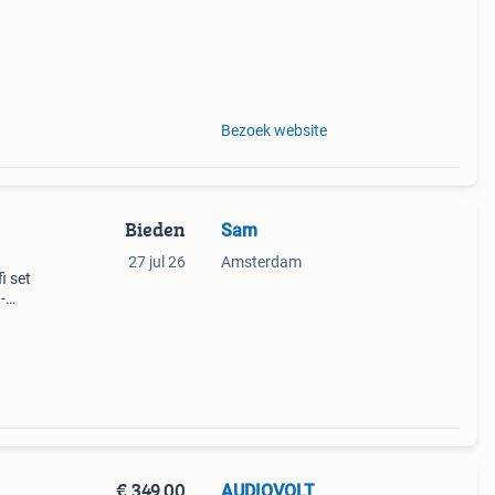
Bezoek website
Bieden
Sam
27 jul 26
Amsterdam
i set
-
zer en
erker
€ 349,00
AUDIOVOLT