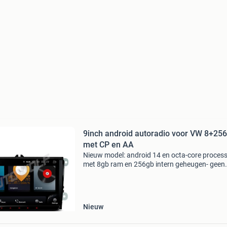
9inch android autoradio voor VW 8+25
met CP en AA
Nieuw model: android 14 en octa-core proces
met 8gb ram en 256gb intern geheugen- geen
dvd/cd-speler - 9 inch scherm - nu met dsp en
carautoplay en qled display aw20717s9 andro
autoradio/navigati
Nieuw