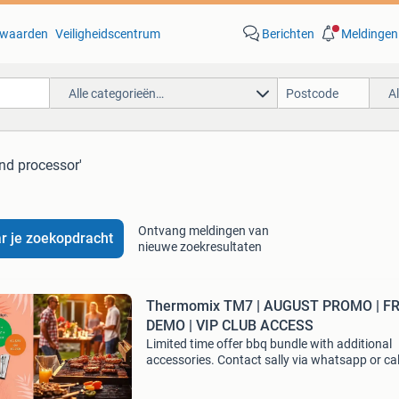
waarden
Veiligheidscentrum
Berichten
Meldingen
Alle categorieën…
A
nd processor'
Ontvang meldingen van
r je zoekopdracht
nieuwe zoekresultaten
Thermomix TM7 | AUGUST PROMO | F
DEMO | VIP CLUB ACCESS
Limited time offer bbq bundle with additional
accessories. Contact sally via whatsapp or cal
0683678161. Sounds interesting...? With ever
purchase, you also receive: free delivery 3 mo