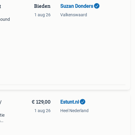
Bieden
Suzan Donders
t
1 aug 26
Valkenswaard
sound
ren.
teit
€ 129,00
Estunt.nl
/
1 aug 26
Heel Nederland
tie
&
everd
sk 600