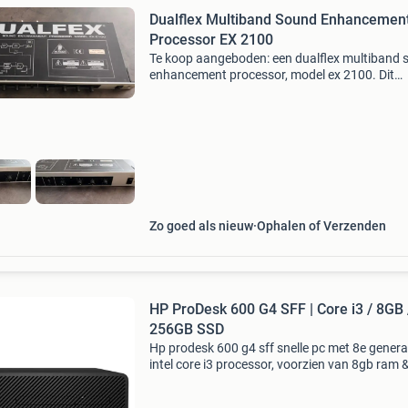
Dualflex Multiband Sound Enhancemen
Processor EX 2100
Te koop aangeboden: een dualflex multiband 
enhancement processor, model ex 2100. Dit
apparaat is in prima staat en werkt naar beho
Ideaal voor het verbeteren van de geluidskwali
in diver
Zo goed als nieuw
Ophalen of Verzenden
HP ProDesk 600 G4 SFF | Core i3 / 8GB 
256GB SSD
Hp prodesk 600 g4 sff snelle pc met 8e genera
intel core i3 processor, voorzien van 8gb ram 
256gb ssd windows 11 compatible. Wordt gel
met netsnoer. Specificaties • model: hp prode