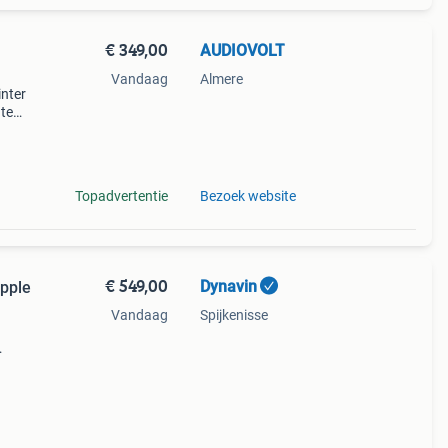
€ 349,00
AUDIOVOLT
Vandaag
Almere
inter
 te
d)
ta
Topadvertentie
Bezoek website
€ 549,00
Dynavin
apple
Vandaag
Spijkenisse
een
f