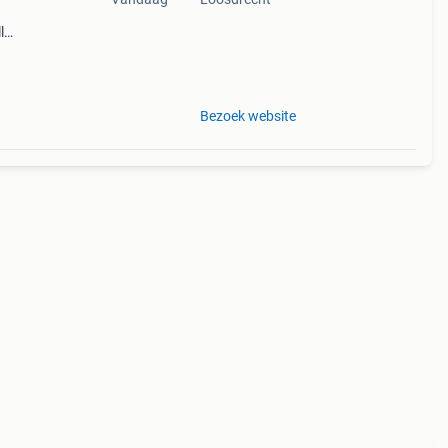
l
y
nths
Bezoek website