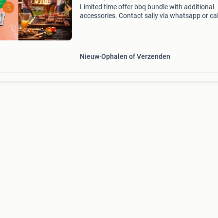
Limited time offer bbq bundle with additional
accessories. Contact sally via whatsapp or cal
0683678161. Sounds interesting...? With ever
purchase, you also receive: free delivery 3 mo
free cook
Nieuw
Ophalen of Verzenden