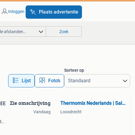
Inloggen
Plaats advertentie
lle afstanden…
Zoek
Sorteer op
Lijst
Foto’s
Zie omschrijving
Thermomix Nederlands | Sally Baldrick | Sales Advisor
REE
Vandaag
Loosdrecht
l
y
nths