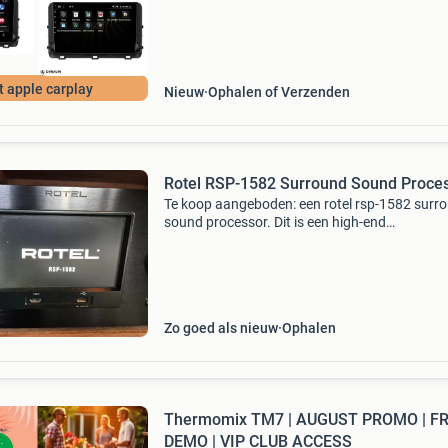
 apple carplay
Nieuw
Ophalen of Verzenden
Rotel RSP-1582 Surround Sound Proce
Te koop aangeboden: een rotel rsp-1582 surr
sound processor. Dit is een high-end
voorversterker/processor die uitstekende
audiokwaliteit levert voor zowel home cinema 
stereo muziek. Het appara
Zo goed als nieuw
Ophalen
Thermomix TM7 | AUGUST PROMO | F
DEMO | VIP CLUB ACCESS