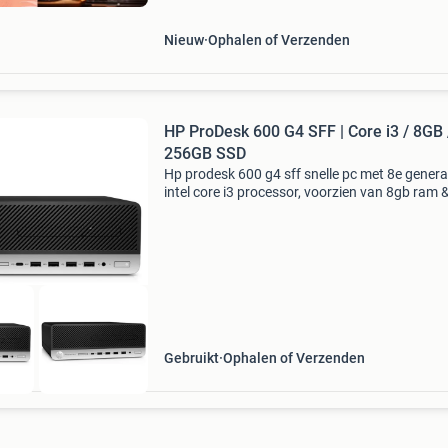
free cook
Nieuw
Ophalen of Verzenden
HP ProDesk 600 G4 SFF | Core i3 / 8GB 
256GB SSD
Hp prodesk 600 g4 sff snelle pc met 8e genera
intel core i3 processor, voorzien van 8gb ram 
256gb ssd windows 11 compatible. Wordt gel
met netsnoer. Specificaties • model: hp prode
Gebruikt
Ophalen of Verzenden