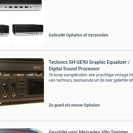
Gebruikt
Ophalen of Verzenden
Technics SH-GE90 Graphic Equalizer /
Digital Sound Processor
Te koop aangeboden: een prachtige vintage hif
van technics, bestaande uit de zeer geliefde sh
ge90 digital sound processor / graphic equali
de sl-p377a compact disc player. Apparaten v
Zo goed als nieuw
Ophalen
Geschikt voor Mercedes Vito Sprinter