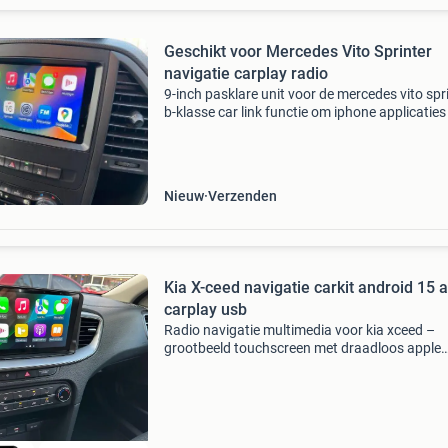
Geschikt voor Mercedes Vito Sprinter
navigatie carplay radio
9-inch pasklare unit voor de mercedes vito spr
b-klasse car link functie om iphone applicaties
bedienen op het scherm (draadloos of bedraa
android 12.0 Besturingssysteem met ddr 4 oc
core
Nieuw
Verzenden
Kia X-ceed navigatie carkit android 15 
carplay usb
Radio navigatie multimedia voor kia xceed –
grootbeeld touchscreen met draadloos apple
carplay & android auto nu voor 549 euro. En 
gratis panorama achteruit rij camera. Inclusie
draadloos app