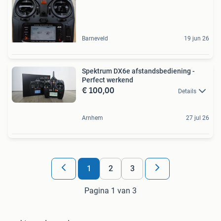
Barneveld
19 jun 26
Spektrum DX6e afstandsbediening -
Perfect werkend
€ 100,00
Details
Arnhem
27 jul 26
1
2
3
Pagina 1 van 3