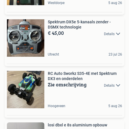
Westdorpe
5 aug 26
Spektrum DX5e 5-kanaals zender -
DSMX technologie
€ 45,00
Details
Utrecht
23 jul 26
RC Auto Sworkz S35-4E met Spektrum
DX3 en onderdelen
Zie omschrijving
Details
Hoogeveen
5 aug 26
losi dbxl e 8s aluminium opbouw