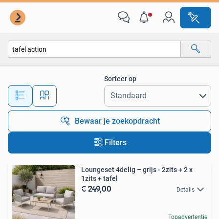
Alle categorieën…
Sorteer op
Alle afstanden…
Bewaar je zoekopdracht
Filters
Loungeset 4delig – grijs - 2zits + 2 x
1zits + tafel
€ 249,00
Details
Topadvertentie