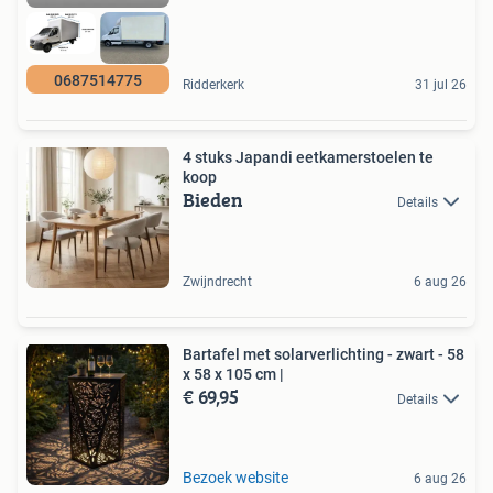
0687514775
Ridderkerk
31 jul 26
4 stuks Japandi eetkamerstoelen te
koop
Bieden
Details
Zwijndrecht
6 aug 26
Bartafel met solarverlichting - zwart - 58
x 58 x 105 cm |
€ 69,95
Details
Bezoek website
6 aug 26