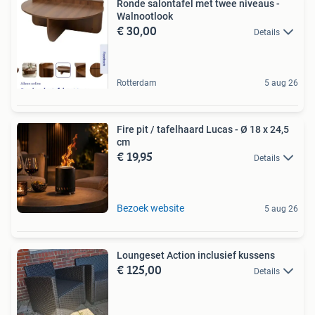
Ronde salontafel met twee niveaus -
Walnootlook
€ 30,00
Details
Rotterdam
5 aug 26
Fire pit / tafelhaard Lucas - Ø 18 x 24,5
cm
€ 19,95
Details
Bezoek website
5 aug 26
Loungeset Action inclusief kussens
€ 125,00
Details