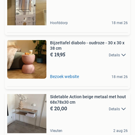
Hoofddorp
18 mei 26
Bijzettafel diabolo - oudroze - 30 x 30 x
38 cm
€ 19,95
Details
Bezoek website
18 mei 26
Sidetable Action beige metaal met hout
68x78x30 cm
€ 20,00
Details
Vleuten
2 aug 26