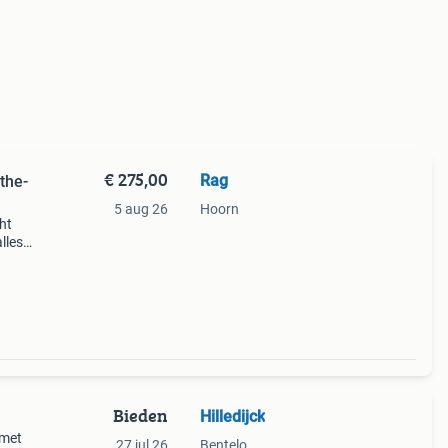
€ 275,00
Rag
the-
5 aug 26
Hoorn
ht
lles,
voor
, e
Bieden
Hilledijck
 met
27 jul 26
Bentelo