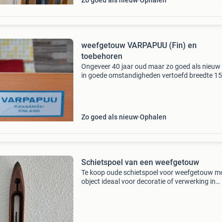
Zo goed als nieuw
Ophalen
weefgetouw VARPAPUU (Fin) en
toebehoren
Ongeveer 40 jaar oud maar zo goed als nieuw a
in goede omstandigheden vertoefd breedte 1
lengte 130 cm hoogte 160 cm 8 schachten
uitzonderlijk degelijk en stabiel met in de hoog
verstelbar
Zo goed als nieuw
Ophalen
Schietspoel van een weefgetouw
Te koop oude schietspoel voor weefgetouw m
object ideaal voor decoratie of verwerking in
bloemstuk afmetingen: bxhxl = 3,5 x 4,5 x 40 