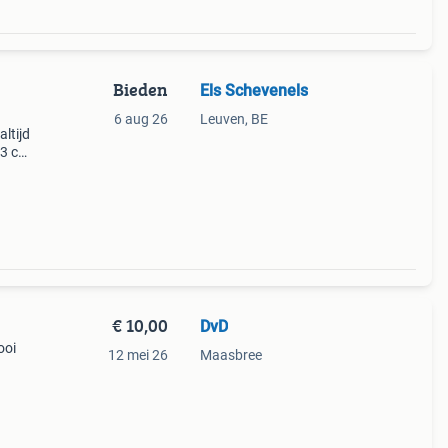
Bieden
Els Schevenels
6 aug 26
Leuven, BE
ltijd
53 cm
te
€ 10,00
DvD
ooi
12 mei 26
Maasbree
cm