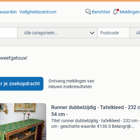
waarden
Veiligheidscentrum
Berichten
Meldingen
Alle categorieën…
A
l weefgetouw'
Ontvang meldingen van
r je zoekopdracht
nieuwe zoekresultaten
Runner dubbelzijdig - Tafelkleed - 232 
54 cm -
Titel: runner dubbelzijdig - tafelkleed - 232 cm 
cm - geschatte waarde: €130.0 Belangrijk:
winnende biedingen zijn exclusief 9%
koperbescherming + €3 kavel beschrijving een