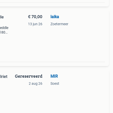
€ 70,00
laika
13 jun 26
Zoetermeer
heddle
l 80
 voor
ech
Gereserveerd
MIR
riet
2 aug 26
Soest
 je
afel