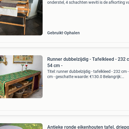
onderstel, 4 schachten weviti is de afkorting v
weduwe vinks tilburg. Het getouw is gemaakt
het nederlandse bedrijf “wed. J.b. Vinks n.v.” Uit
Gebruikt
Ophalen
Runner dubbelzijdig - Tafelkleed - 232 
54 cm -
Titel: runner dubbelzijdig - tafelkleed - 232 cm 
cm - geschatte waarde: €130.0 Belangrijk:
winnende biedingen zijn exclusief 9%
koperbescherming + €3 kavel beschrijving een
betoverende
Antieke ronde eikenhouten tafel, driepo