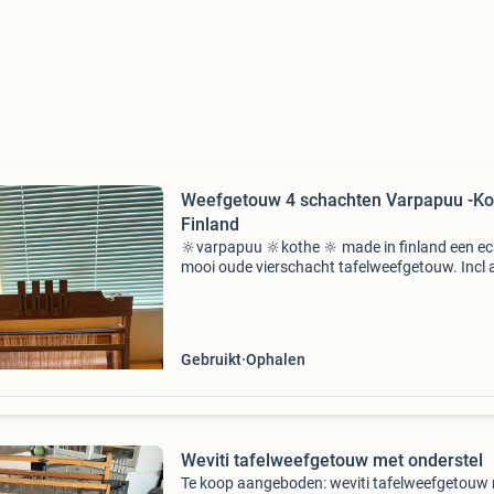
Weefgetouw 4 schachten Varpapuu -Ko
Finland
🔆varpapuu 🔆kothe 🔆 made in finland een ec
mooi oude vierschacht tafelweefgetouw. Incl a
in mooie staat. Er is een soort plank gemaakt 
de ‘ ketting/ scheering ‘ deze geef ik graag mee
Gebruikt
Ophalen
Weviti tafelweefgetouw met onderstel
Te koop aangeboden: weviti tafelweefgetouw