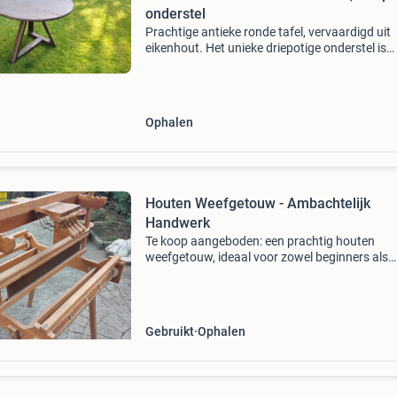
onderstel
Prachtige antieke ronde tafel, vervaardigd uit
eikenhout. Het unieke driepotige onderstel is
afkomstig van een weefgetouw, wat de tafel 
bijzonder karakter geeft. Met een hoogte van
en een do
Ophalen
Houten Weefgetouw - Ambachtelijk
Handwerk
Te koop aangeboden: een prachtig houten
weefgetouw, ideaal voor zowel beginners als
ervaren wevers. Dit weefgetouw is perfect voo
creëren van unieke textielstukken, van sjaals t
wandtapijten. H
Gebruikt
Ophalen