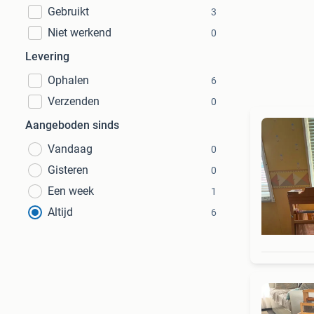
Gebruikt
3
Niet werkend
0
Levering
Ophalen
6
Verzenden
0
Aangeboden sinds
Vandaag
0
Gisteren
0
Een week
1
Altijd
6