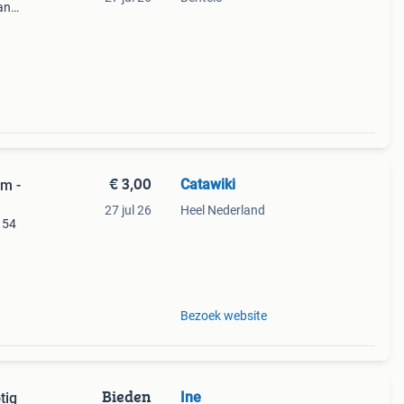
an
 door
 til
€ 3,00
Catawiki
cm -
27 jul 26
Heel Nederland
- 54
Bezoek website
Bieden
Ine
tig