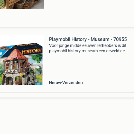
betoverende
Playmobil History - Museum - 70955
Voor jonge middeleeuwenliefhebbers is dit
playmobil history museum een geweldige
toevoeging aan hun speelwereld. Met dit
historische gebouw kunnen kinderen vanaf 4 j
hun eigen middeleeuwse stad uit
Nieuw
Verzenden