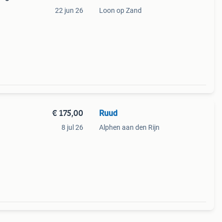
22 jun 26
Loon op Zand
een
 72 cm
€ 175,00
Ruud
8 jul 26
Alphen aan den Rijn
r het
ot