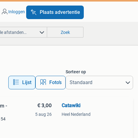
Inloggen
Plaats advertentie
lle afstanden…
Zoek
Sorteer op
Lijst
Foto’s
€ 3,00
Catawiki
cm -
5 aug 26
Heel Nederland
- 54