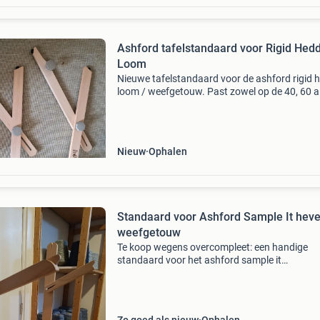
Ashford tafelstandaard voor Rigid Heddle
Loom
Nieuwe tafelstandaard voor de ashford rigid 
loom / weefgetouw. Past zowel op de 40, 60 a
cm. Is nieuw en niet gebruikt. Deze standaard
je rigid hedlle getouw maakt het mogelijk om r
Nieuw
Ophalen
Standaard voor Ashford Sample It hevel
weefgetouw
Te koop wegens overcompleet: een handige
standaard voor het ashford sample it
hevelrietgetouw. Dankzij deze standaard pak je
weefgetouw er makkelijk bij. Je hebt zo geen t
meer nodig om het get