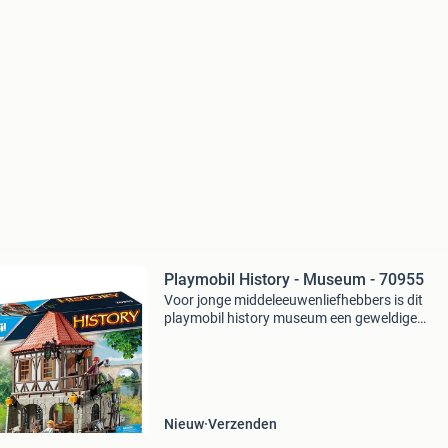
Playmobil History - Museum - 70955
Voor jonge middeleeuwenliefhebbers is dit
playmobil history museum een geweldige
toevoeging aan hun speelwereld. Met dit
historische gebouw kunnen kinderen vanaf 4 j
hun eigen middeleeuwse stad uit
Nieuw
Verzenden