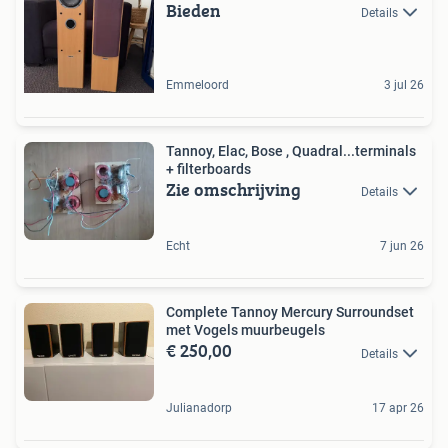
Bieden
Details
Emmeloord
3 jul 26
Tannoy, Elac, Bose , Quadral...terminals
+ filterboards
Zie omschrijving
Details
Echt
7 jun 26
Complete Tannoy Mercury Surroundset
met Vogels muurbeugels
€ 250,00
Details
Julianadorp
17 apr 26