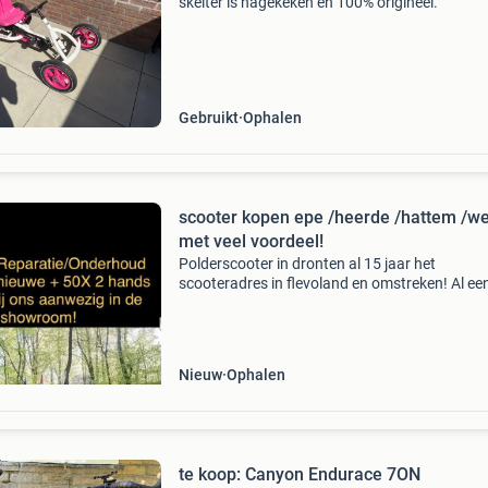
skelter is nagekeken en 100% origineel.
Gebruikt
Ophalen
scooter kopen epe /heerde /hattem /w
met veel voordeel!
Polderscooter in dronten al 15 jaar het
scooteradres in flevoland en omstreken! Al ee
occasion vanaf €750,- met garantie en een ni
scooter koopt u bij ons al vanaf €1499,- met 3 
ga
Nieuw
Ophalen
te koop: Canyon Endurace 7ON