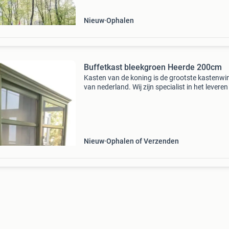
ga
Nieuw
Ophalen
Buffetkast bleekgroen Heerde 200cm
Kasten van de koning is de grootste kastenwi
van nederland. Wij zijn specialist in het levere
(maatwerk) winkelkasten en buffetkasten in al
kleuren . De maatvoering van nagenoeg alle 
Nieuw
Ophalen of Verzenden