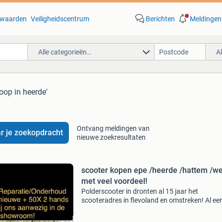
waarden
Veiligheidscentrum
Berichten
Meldingen
Alle categorieën…
A
koop in heerde'
Ontvang meldingen van
r je zoekopdracht
nieuwe zoekresultaten
scooter kopen epe /heerde /hattem /w
met veel voordeel!
Polderscooter in dronten al 15 jaar het
scooteradres in flevoland en omstreken! Al ee
occasion vanaf €750,- met garantie en een ni
scooter koopt u bij ons al vanaf €1499,- met 3 