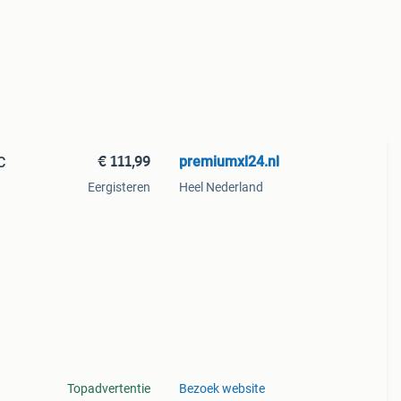
€ 111,99
premiumxl24.nl
C
Eergisteren
Heel Nederland
het
in, op
Topadvertentie
Bezoek website