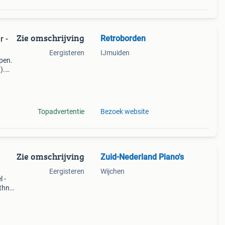
Zie omschrijving
Retroborden
r -
Eergisteren
IJmuiden
open.
).
n
zeer
Topadvertentie
Bezoek website
Zie omschrijving
Zuid-Nederland Piano's
Eergisteren
Wijchen
 -
uthner
glans
 - s