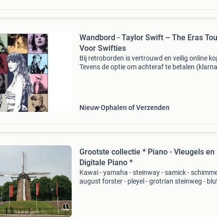
Wandbord - Taylor Swift – The Eras Tou
Voor Swifties
Bij retroborden is vertrouwd en veilig online k
Tevens de optie om achteraf te betalen (klarna
Voor 16:00u besteld is dezelfde dag verzonde
(maandag tot en met vrijdag). Wij hebben een 
gr
Nieuw
Ophalen of Verzenden
Grootste collectie * Piano - Vleugels en
Digitale Piano *
Kawai - yamaha - steinway - samick - schimmel
august forster - pleyel - grotrian steinweg - bl
zwart hoogglans - wit hoogglans - rood hoog
het grootste pianocentrum van zuid-nederland