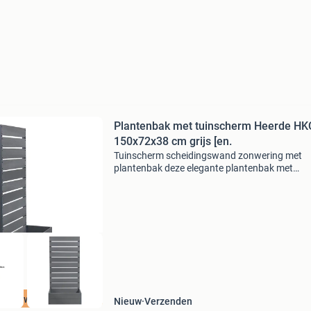
Plantenbak met tuinscherm Heerde HK
150x72x38 cm grijs [en.
Tuinscherm scheidingswand zonwering met
plantenbak deze elegante plantenbak met
zichtscherm biedt de perfecte oplossing voor 
inrichten van buitenruimtes. Of het nu in de tu
het terras of op
oge kwaliteit
Nieuw
Verzenden