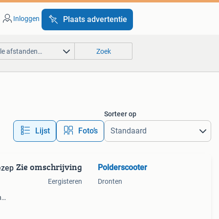
Inloggen
Plaats advertentie
lle afstanden…
Zoek
Sorteer op
Lijst
Foto’s
Zie omschrijving
Polderscooter
ezep
Eergisteren
Dronten
n
euwe
jaar