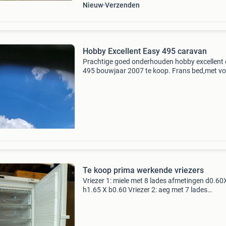
Nieuw
Verzenden
Hobby Excellent Easy 495 caravan
Prachtige goed onderhouden hobby excellent
495 bouwjaar 2007 te koop. Frans bed,met vo
jaar nieuwe banden en , nieuwe toilet cassette
fietsenrek achterop, voortent met luifel, thule
omnistor
Te koop prima werkende vriezers
Vriezer 1: miele met 8 lades afmetingen d0.60
h1.65 X b0.60 Vriezer 2: aeg met 7 lades
afmetingen d0.60 X h 1.86 X d 0.60 Bieden pe