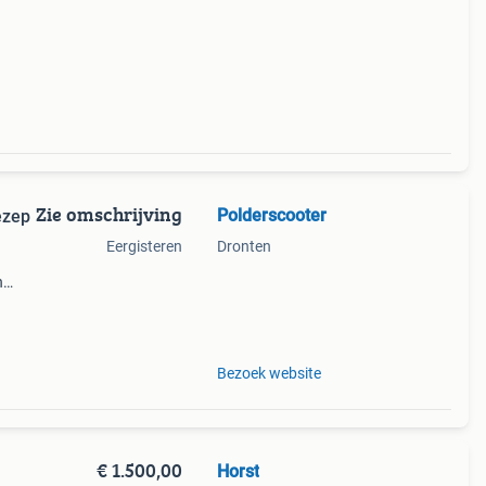
Zie omschrijving
Polderscooter
ezep
Eergisteren
Dronten
n
euwe
jaar
Bezoek website
€ 1.500,00
Horst