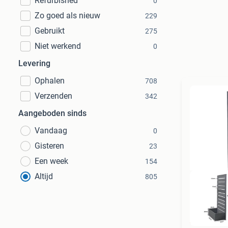
Refurbished
0
Zo goed als nieuw
229
Gebruikt
275
Niet werkend
0
Levering
Ophalen
708
Verzenden
342
Aangeboden sinds
Vandaag
0
Gisteren
23
Een week
154
Altijd
805
H