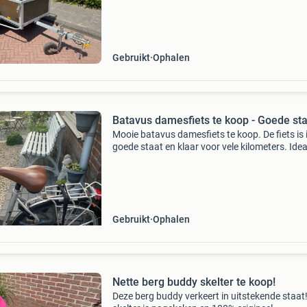
goede staat en het reservewiel is vorig jaar
vervangen.
Gebruikt
Ophalen
Batavus damesfiets te koop - Goede st
Mooie batavus damesfiets te koop. De fiets is 
goede staat en klaar voor vele kilometers. Idea
voor dagelijks gebruik of recreatieve ritjes. Vo
van een comfortabel zadel en een stevige bag
Gebruikt
Ophalen
Nette berg buddy skelter te koop!
Deze berg buddy verkeert in uitstekende staat