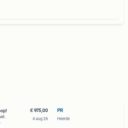
€ 975,00
PR
oop!
aat.
4 aug 26
Heerde
og in