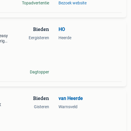
Topadvertentie
Bezoek website
Bieden
HO
 easy
Eergisteren
Heerde
rig
,
Dagtopper
Bieden
van Heerde
X
Gisteren
Warnsveld
r stuk