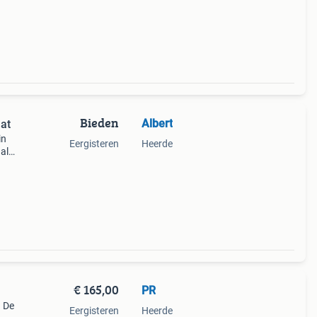
Bieden
Albert
aat
in
Eergisteren
Heerde
al
orzien
ag
€ 165,00
PR
! De
Eergisteren
Heerde