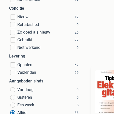
Conditie
Nieuw
12
Refurbished
0
Zo goed als nieuw
26
Gebruikt
27
Niet werkend
0
Levering
Ophalen
62
Verzenden
55
Aangeboden sinds
Vandaag
0
Gisteren
0
Een week
5
Altijd
66