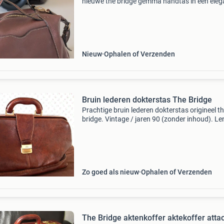
nieuwe the bridge gemma handtas in een eleg
bruine kleur. Deze tas is gemaakt van hoogwa
leer en heeft een afmeting van 17 cm hoog en
cm lang. P
Nieuw
Ophalen of Verzenden
Bruin lederen dokterstas The Bridge
Prachtige bruin lederen dokterstas origineel t
bridge. Vintage / jaren 90 (zonder inhoud). Le
40 cm breedte 25 cm hoogte 25 cm gewicht 1
origineel the bridge slot met 2 sleutels in etuitj
Zo goed als nieuw
Ophalen of Verzenden
The Bridge aktenkoffer aktekoffer atta