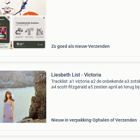
in
cherpste prijs
Zo goed als nieuw
Verzenden
Liesbeth List - Victoria
Tracklist: a1 victoria a2 de onbekende a3 zot
a4 scott-fitzgerald a5 zestien april a6 terug bij
b1 hee ouwe meneer b2 de anderen b3
pinksterdaghotel (pentecost hotel) b4 nacht 
(computad
Nieuw in verpakking
Ophalen of Verzenden