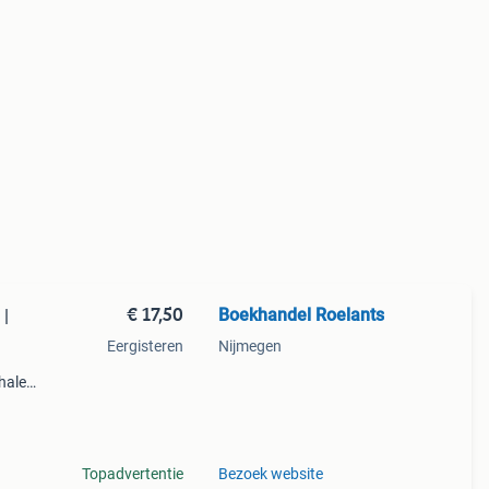
€ 17,50
Boekhandel Roelants
 |
Eergisteren
Nijmegen
halen
g
14.00
Topadvertentie
Bezoek website