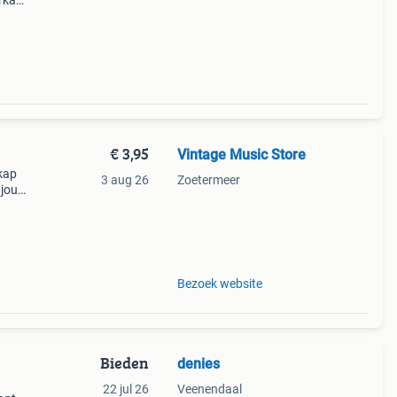
rkant
osten
€ 3,95
Vintage Music Store
skap
3 aug 26
Zoetermeer
 jou
en dag
Bezoek website
Bieden
denies
22 jul 26
Veenendaal