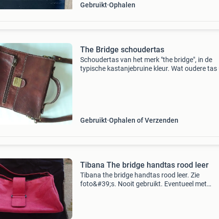
Gebruikt
Ophalen
The Bridge schoudertas
Schoudertas van het merk "the bridge", in de
typische kastanjebruine kleur. Wat oudere tas 
tijd dat the bridge nog topkwaliteit maakte. 2
cm, geen binnenvoering, sluiting, ritst
Gebruikt
Ophalen of Verzenden
Tibana The bridge handtas rood leer
Tibana the bridge handtas rood leer. Zie
foto&#39;s. Nooit gebruikt. Eventueel met
bijpassende schoenen &#39;think&#39;. Prijs 
afgehaald. Verzenden is mogelijk, kosten en ri
voor de