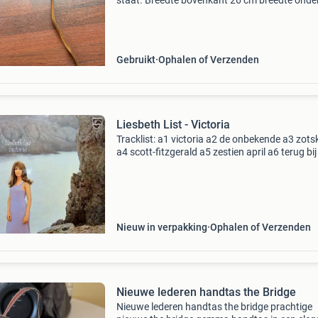
staat. Breedte bovenkant 26 cm breedte onde
24 cm hoogte 18 cm dikte onderkant 11 cm
ophalen in rotterdam of verzenden. Verzendk
voor de kop
Gebruikt
Ophalen of Verzenden
Liesbeth List - Victoria
Tracklist: a1 victoria a2 de onbekende a3 zot
a4 scott-fitzgerald a5 zestien april a6 terug bij
b1 hee ouwe meneer b2 de anderen b3
pinksterdaghotel (pentecost hotel) b4 nacht 
(computad
Nieuw in verpakking
Ophalen of Verzenden
Nieuwe lederen handtas the Bridge
Nieuwe lederen handtas the bridge prachtige