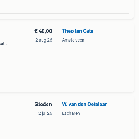
€ 40,00
Theo ten Cate
2 aug 26
Amstelveen
uit de
6 X 23
Bieden
W. van den Oetelaar
2 jul 26
Escharen
is
sico