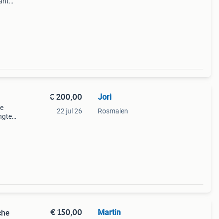
ante
ardig
 32
€ 200,00
Jori
he
22 jul 26
Rosmalen
ngte
.4 Kg
e
€ 150,00
Martin
che