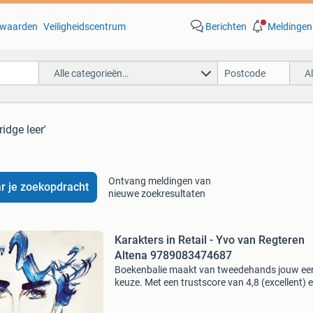
waarden
Veiligheidscentrum
Berichten
Meldingen
Alle categorieën…
A
ridge leer'
Ontvang meldingen van
r je zoekopdracht
nieuwe zoekresultaten
Karakters in Retail - Yvo van Regteren
Altena 9789083474687
Boekenbalie maakt van tweedehands jouw ee
keuze. Met een trustscore van 4,8 (excellent) 
dagen retour garantie maken we dat iedere d
waar. Bestel direct op onze website! Titel: kar