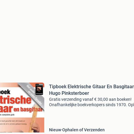
Tipboek Elektrische Gitaar En Basgitaar
Hugo Pinksterboer
Gratis verzending vanaf € 30,00 aan boeken!
Onafhankelijke boekverkopers sinds 1970. Op
in onze boekhandel in nijmegen of dezelfde da
verstuurd bij bestellingen van ma t/m vr voor 
Uur
Nieuw
Ophalen of Verzenden