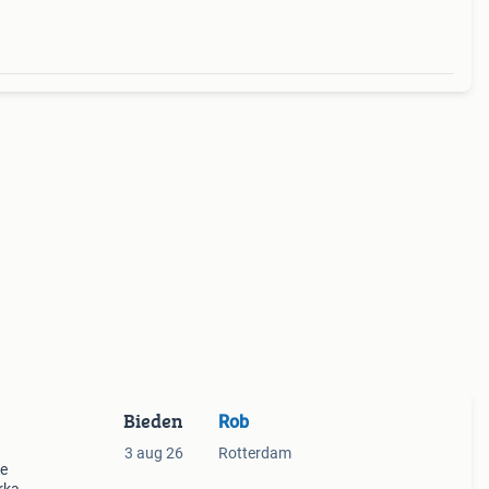
Bieden
Rob
3 aug 26
Rotterdam
te