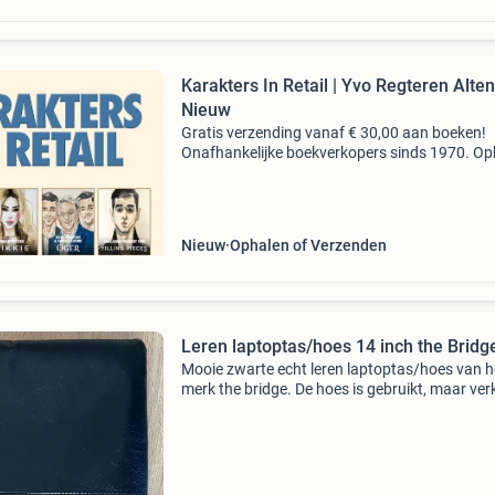
Karakters In Retail | Yvo Regteren Alten
Nieuw
Gratis verzending vanaf € 30,00 aan boeken!
Onafhankelijke boekverkopers sinds 1970. Op
in onze boekhandel in nijmegen of dezelfde da
verstuurd bij bestellingen van ma t/m vr voor 
Uur
Nieuw
Ophalen of Verzenden
Leren laptoptas/hoes 14 inch the Bridg
Mooie zwarte echt leren laptoptas/hoes van h
merk the bridge. De hoes is gebruikt, maar ver
in goede staat met lichte gebruikssporen. De
binnenkant is gevoerd met zacht materiaal o
laptop t