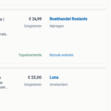
€ 24,99
Boekhandel Roelants
a |
Eergisteren
Nijmegen
halen
g
14.00
Topadvertentie
Bezoek website
€ 25,00
Luna
e
et
Eergisteren
Amsterdam
keert
m de