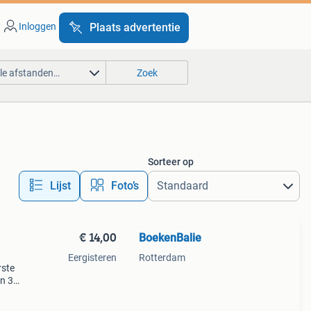
Inloggen
Plaats advertentie
lle afstanden…
Zoek
Sorteer op
Lijst
Foto’s
€ 14,00
BoekenBalie
Eergisteren
Rotterdam
rste
en 30
ag
akters