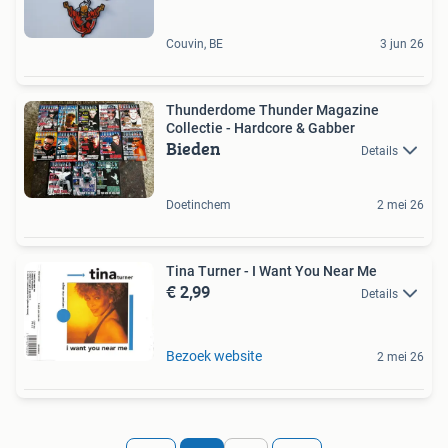
Couvin, BE
3 jun 26
Thunderdome Thunder Magazine
Collectie - Hardcore & Gabber
Bieden
Details
Doetinchem
2 mei 26
Tina Turner - I Want You Near Me
€ 2,99
Details
Bezoek website
2 mei 26