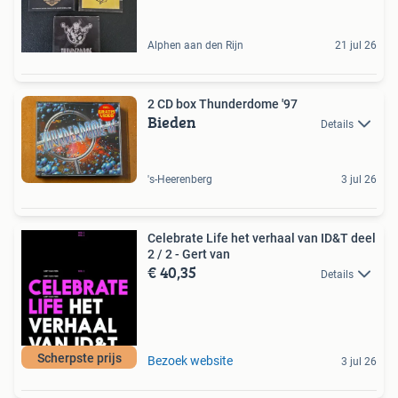
Alphen aan den Rijn
21 jul 26
2 CD box Thunderdome '97
Bieden
Details
's-Heerenberg
3 jul 26
Celebrate Life het verhaal van ID&T deel
2 / 2 - Gert van
€ 40,35
Details
Scherpste prijs
Bezoek website
3 jul 26