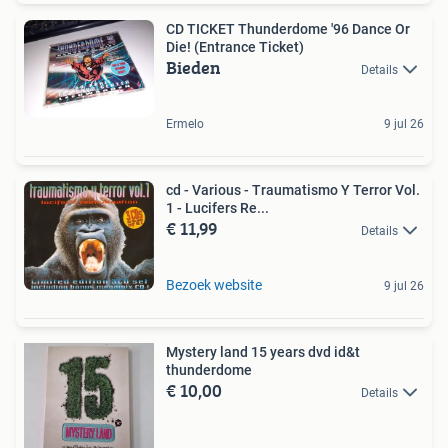
CD TICKET Thunderdome '96 Dance Or
Die! (Entrance Ticket)
Bieden
Details
Ermelo
9 jul 26
cd - Various - Traumatismo Y Terror Vol.
1 - Lucifers Re...
€ 11,99
Details
Bezoek website
9 jul 26
Mystery land 15 years dvd id&t
thunderdome
€ 10,00
Details