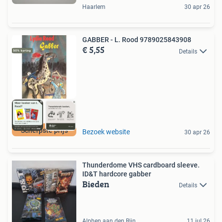
Haarlem
30 apr 26
GABBER - L. Rood 9789025843908
€ 5,55
Details
Scherpste prijs
Bezoek website
30 apr 26
Thunderdome VHS cardboard sleeve.
ID&T hardcore gabber
Bieden
Details
Alphen aan den Rijn
11 jul 26