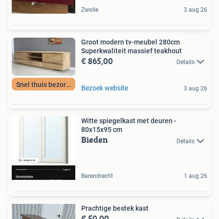
Zwolle
3 aug 26
Groot modern tv-meubel 280cm
Superkwaliteit massief teakhout
€ 865,00
Details
Snel thuis bezorgd
Bezoek website
3 aug 26
Witte spiegelkast met deuren -
80x15x95 cm
Bieden
Details
Barendrecht
1 aug 26
Prachtige bestek kast
€ 50,00