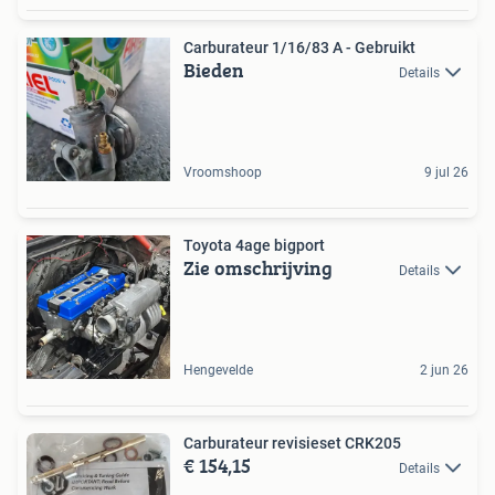
Carburateur 1/16/83 A - Gebruikt
Bieden
Details
Vroomshoop
9 jul 26
️Toyota 4age bigport ️
Zie omschrijving
Details
Hengevelde
2 jun 26
Carburateur revisieset CRK205
€ 154,15
Details