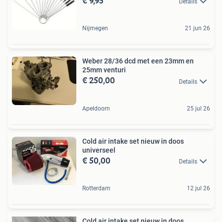
€ 9,95
Details
Nijmegen
21 jun 26
Weber 28/36 dcd met een 23mm en
25mm venturi
€ 250,00
Details
Apeldoorn
25 jul 26
Cold air intake set nieuw in doos
universeel
€ 50,00
Details
Rotterdam
12 jul 26
Cold air intake set nieuw in doos