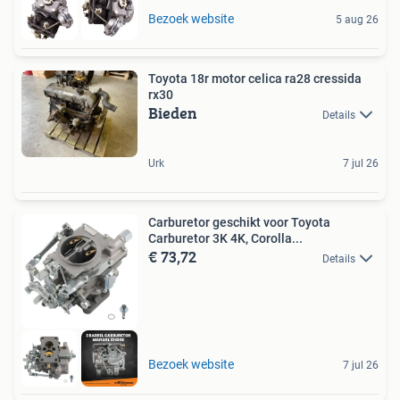
Bezoek website
5 aug 26
Toyota 18r motor celica ra28 cressida
rx30
Bieden
Details
Urk
7 jul 26
Carburetor geschikt voor Toyota
Carburetor 3K 4K, Corolla...
€ 73,72
Details
Bezoek website
7 jul 26