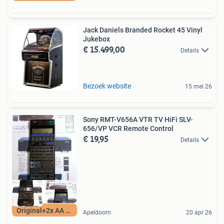
Jack Daniels Branded Rocket 45 Vinyl
Jukebox
€ 15.499,00
Details
Bezoek website
15 mei 26
Sony RMT-V656A VTR TV HiFi SLV-
656/VP VCR Remote Control
€ 19,95
Details
Original+2x AA BAT
Apeldoorn
20 apr 26