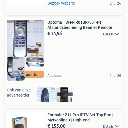
Bezoek website
2 jul 26
Optoma TSFN-IR01BR-5014N
Afstandsbediening Beamer Remote
€ 14,95
Details
+Laser pointer
Apeldoorn
1 jul 26
Ook van deze
adverteerder
Formuler Z11 Pro IPTV Set Top Box |
Mytvonline3 | High-end
€ 155,00
Details