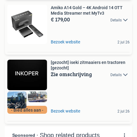
Amiko A14 Gold – 4K Android 14 OTT
Media Streamer met MyTv3
€ 179,00
Details
Bezoek website
2 jul 26
[gezocht] iseki zitmaaiers en tractoren
[gezocht]
Zie omschrijving
Details
- Bied alles aan -
Bezoek website
2 jul 26