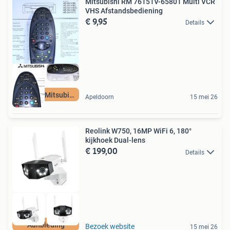
Mitsubishi RM 76151V-65801 Multi VCR
VHS Afstandsbediening
€ 9,95
Details
Original Mitsubish
Apeldoorn
15 mei 26
Reolink W750, 16MP WiFi 6, 180°
kijkhoek Dual-lens
€ 199,00
Details
Aanbieding
Bezoek website
15 mei 26