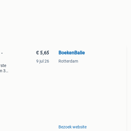
€ 5,65
BoekenBalie
 -
9 jul 26
Rotterdam
rste
en 30
ag
 word
Bezoek website