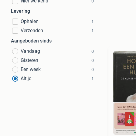
Niet werkend
0
Levering
Ophalen
1
Verzenden
1
Aangeboden sinds
Vandaag
0
Gisteren
0
Een week
0
Altijd
1
S