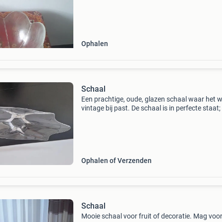
Ophalen
Schaal
Een prachtige, oude, glazen schaal waar het 
vintage bij past. De schaal is in perfecte staat
missend stukje ;zie foto&#39;s van de hoeken.
glas is dik en stevig. De schaal rust in
Ophalen of Verzenden
Schaal
Mooie schaal voor fruit of decoratie. Mag voo