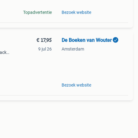
Topadvertentie
Bezoek website
€ 17,95
De Boeken van Wouter
9 jul 26
Amsterdam
back
dit
agen?
Bezoek website