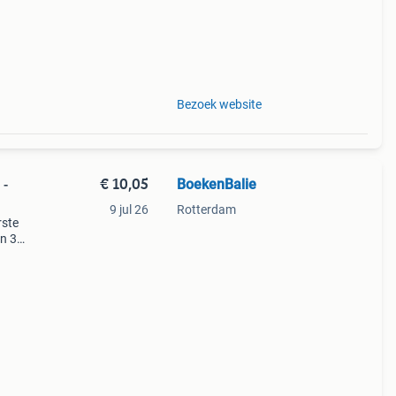
Bezoek website
€ 10,05
BoekenBalie
 -
9 jul 26
Rotterdam
rste
en 30
ag
 word