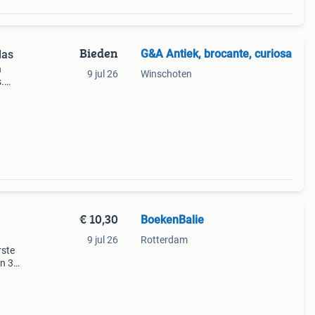
Bieden
G&A Antiek, brocante, curiosa
las
n
9 jul 26
Winschoten
.
enden
sico
€ 10,30
BoekenBalie
9 jul 26
Rotterdam
rste
en 30
ag
 word