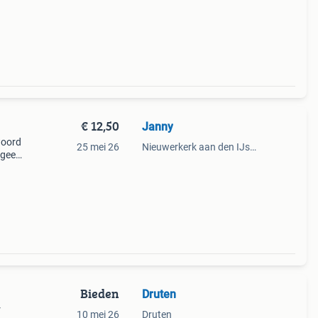
€ 12,50
Janny
woord
25 mei 26
Nieuwerkerk aan den IJssel
; geen
 Het
Bieden
Druten
r
10 mei 26
Druten