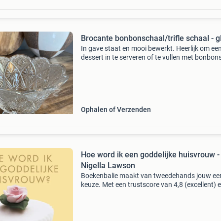
Brocante bonbonschaal/trifle schaal - g
In gave staat en mooi bewerkt. Heerlijk om ee
dessert in te serveren of te vullen met bonbons
Afmetingen; diameter 15 x hoogte 13 cm verz
(uiteraard goed verpakt) is voor rekening en ri
van
Ophalen of Verzenden
Hoe word ik een goddelijke huisvrouw -
Nigella Lawson
Boekenbalie maakt van tweedehands jouw ee
keuze. Met een trustscore van 4,8 (excellent) 
dagen retour garantie maken we dat iedere d
waar. Bestel direct op onze website! Titel: hoe
ik