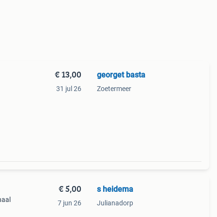
€ 13,00
georget basta
31 jul 26
Zoetermeer
€ 5,00
s heidema
haal
7 jun 26
Julianadorp