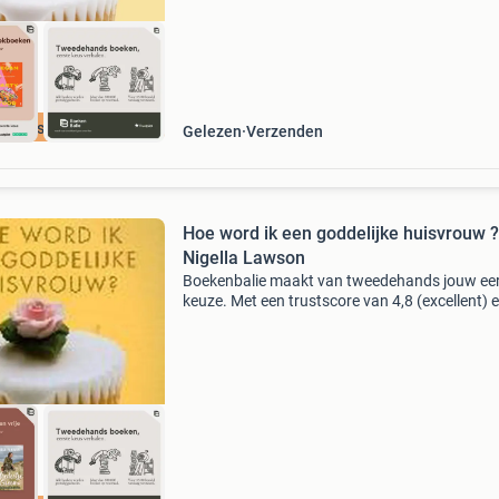
cherpste prijs
Gelezen
Verzenden
Hoe word ik een goddelijke huisvrouw ?
Nigella Lawson
Boekenbalie maakt van tweedehands jouw ee
keuze. Met een trustscore van 4,8 (excellent) 
dagen retour garantie maken we dat iedere d
waar. Bestel direct op onze website! Titel: hoe
ik