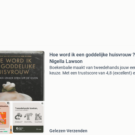
Hoe word ik een goddelijke huisvrouw ?
Nigella Lawson
Boekenbalie maakt van tweedehands jouw ee
keuze. Met een trustscore van 4,8 (excellent) 
dagen retour garantie maken we dat iedere d
waar. Bestel direct op onze website! Titel: hoe
ik
cherpste prijs
Gelezen
Verzenden