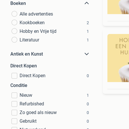
Boeken
Alle advertenties
Kookboeken
2
Hobby en Vrije tijd
1
Literatuur
1
Antiek en Kunst
Direct Kopen
Direct Kopen
0
Conditie
Nieuw
1
Refurbished
0
Zo goed als nieuw
0
Gebruikt
0