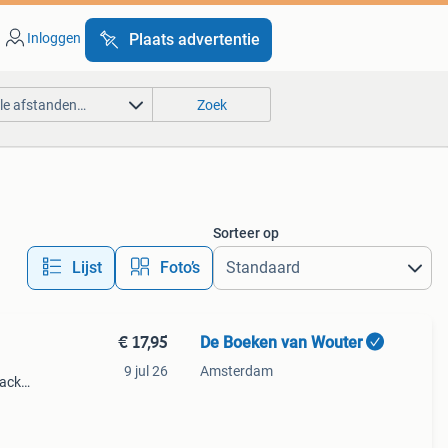
Inloggen
Plaats advertentie
lle afstanden…
Zoek
Sorteer op
Lijst
Foto’s
€ 17,95
De Boeken van Wouter
9 jul 26
Amsterdam
back
dit
agen?