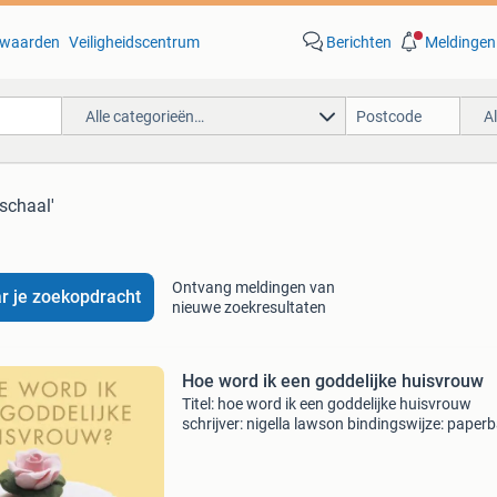
waarden
Veiligheidscentrum
Berichten
Meldingen
Alle categorieën…
A
 schaal'
Ontvang meldingen van
r je zoekopdracht
nieuwe zoekresultaten
Hoe word ik een goddelijke huisvrouw
Titel: hoe word ik een goddelijke huisvrouw
schrijver: nigella lawson bindingswijze: paper
ean: 9789045022628 conditie: goed staat van 
boek elk boek is handmatig gecontroleerd. Vr
Stuur g