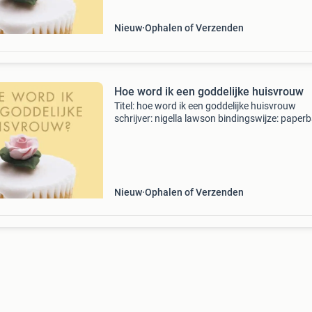
Nieuw
Ophalen of Verzenden
Hoe word ik een goddelijke huisvrouw
Titel: hoe word ik een goddelijke huisvrouw
schrijver: nigella lawson bindingswijze: paper
ean: 9789045022628 conditie: goed staat van 
boek elk boek is handmatig gecontroleerd. Vr
Stuur g
Nieuw
Ophalen of Verzenden