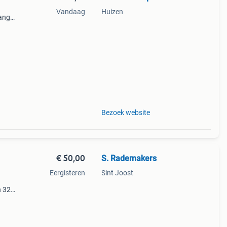
Vandaag
Huizen
lang
aal 6
Bezoek website
€ 50,00
S. Rademakers
Eergisteren
Sint Joost
n 32
s er