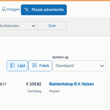
Inloggen
Plaats advertentie
lle afstanden…
Zoek
Sorteer op
Lijst
Foto’s
€ 109,82
Raintechshop B.V. Huizen
DR17
Vandaag
Huizen
ige