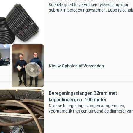
Soepele goed te verwerken tyleenslang voor
gebruik in beregeningsystemen. Ldpe tyleens
buitendiameter: 16 mmbinnendiameter: 13
mmwanddikte: 1,5mmlengte: 100 metermaxim
bar inwendige druk bij
Nieuw
Ophalen of Verzenden
Beregeningsslangen 32mm met
koppelingen, ca. 100 meter
Diverse beregeningsslangen aangeboden,
voornamelijk met een uitwendige diameter va
mm. De set omvat verschillende lengtes slang,
inclusief de benodigde koppelingen. In totaal i
ongeveer 100 me