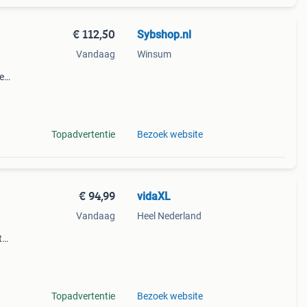
€ 112,50
Sybshop.nl
1
Vandaag
Winsum
e
lijk.
Topadvertentie
Bezoek website
€ 94,99
vidaXL
Vandaag
Heel Nederland
t
.
maakt
Topadvertentie
Bezoek website