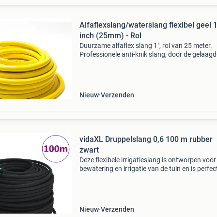
Alfaflexslang/waterslang flexibel geel 
inch (25mm) - Rol
Duurzame alfaflex slang 1", rol van 25 meter.
Professionele anti-knik slang, door de gelaagd
opbouw van de slang is knikken vrijwel onmoge
Specificaties: - diameter: 1" (25mm). - Lengt
Nieuw
Verzenden
vidaXL Druppelslang 0,6 100 m rubber
zwart
Deze flexibele irrigatieslang is ontworpen voor
bewatering en irrigatie van de tuin en is perfec
voor huishoudelijke of commerciële gebruikers
Duurzaam materiaal: deze druppelslang is ge
van ru
Nieuw
Verzenden