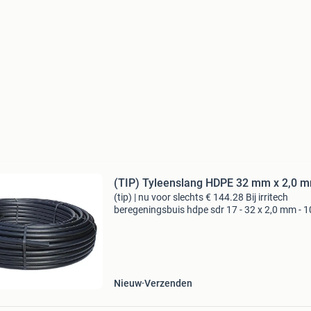
(TIP) Tyleenslang HDPE 32 mm x 2,0 
(tip) | nu voor slechts € 144.28 Bij irritech
beregeningsbuis hdpe sdr 17 - 32 x 2,0 mm - 
meter deze tyleenslang is gemaakt van hdpe. 
staat voor hogedichtheidpolyetheen. Dit is een
d
Nieuw
Verzenden