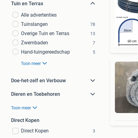
Tuin en Terras
Alle advertenties
Tuinslangen
78
Overige Tuin en Terras
13
Zwembaden
7
Hand-tuingereedschap
5
Toon meer
Doe-het-zelf en Verbouw
Dieren en Toebehoren
Toon meer
Direct Kopen
Direct Kopen
3