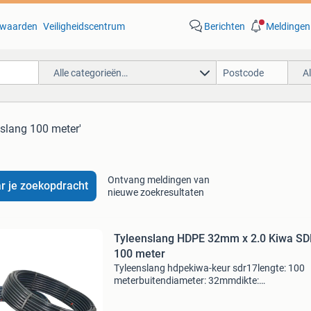
waarden
Veiligheidscentrum
Berichten
Meldingen
Alle categorieën…
A
nslang 100 meter'
Ontvang meldingen van
r je zoekopdracht
nieuwe zoekresultaten
Tyleenslang HDPE 32mm x 2.0 Kiwa S
100 meter
Tyleenslang hdpekiwa-keur sdr17lengte: 100
meterbuitendiameter: 32mmdikte:
2mmbinnendiameter: 28mmmaximale inwend
druk van 10 bar bij temperaturen tot 20°c.