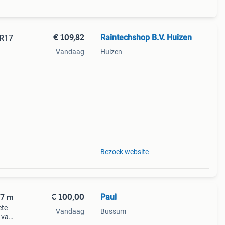
€ 109,82
Raintechshop B.V. Huizen
DR17
Vandaag
Huizen
ige
Bezoek website
€ 100,00
Paul
27 m
ete
Vandaag
Bussum
 van