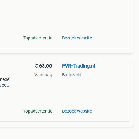
Topadvertentie
Bezoek website
€ 68,00
FVR-Trading.nl
Vandaag
Barneveld
snede
t een
deze
Topadvertentie
Bezoek website