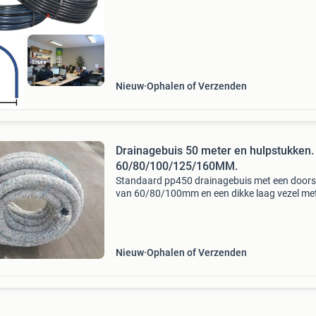
Vrachtzending transmission maten rol: 11
Nieuw
Ophalen of Verzenden
Drainagebuis 50 meter en hulpstukken.
60/80/100/125/160MM.
Standaard pp450 drainagebuis met een door
van 60/80/100mm en een dikke laag vezel me
levensduur van ca. 50 Jaar. We verkopen deze
drainagebuis per 50 meter. Drainagebuis met 
vezel is ge
Nieuw
Ophalen of Verzenden