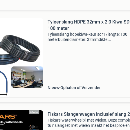
Tyleenslang HDPE 32mm x 2.0 Kiwa S
100 meter
Tyleenslang hdpekiwa-keur sdr17lengte: 100
meterbuitendiameter: 32mmdikte:
2mmbinnendiameter: 28mmmaximale inwend
druk van 10 bar bij temperaturen tot 20°c.
Vrachtzending transmission maten rol: 11
Nieuw
Ophalen of Verzenden
Fiskars Slangenwagen inclusief slang 
Fiskars waterwheel xl met wielen. Deze compl
tuinslangset met wielen maakt het besproeien