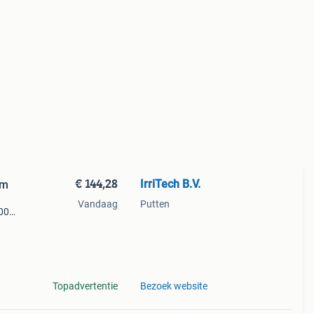
€ 144,28
IrriTech B.V.
mm
Vandaag
Putten
100
Dit
 zeer
Topadvertentie
Bezoek website