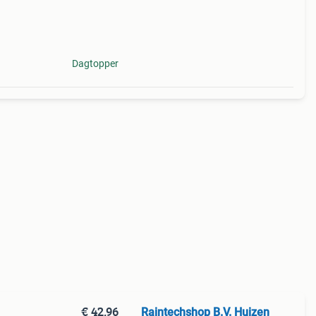
27
 set
Dagtopper
€ 42,96
Raintechshop B.V. Huizen