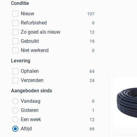
Conditie
Nieuw
107
Refurbished
0
Zo goed als nieuw
12
Gebruikt
19
Niet werkend
0
Levering
Ophalen
64
Verzenden
24
Aangeboden sinds
Vandaag
0
Gisteren
1
Een week
12
Altijd
66