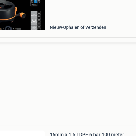
uw tuin eenvoudig. Met een totale lengte van 
meter en automatische oprolfunctie biedt deze
een g
Nieuw
Ophalen of Verzenden
16mm x 1.5 LDPE 6 bar 100 meter