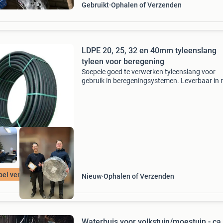
Gebruikt
Ophalen of Verzenden
LDPE 20, 25, 32 en 40mm tyleenslang
tyleen voor beregening
Soepele goed te verwerken tyleenslang voor
gebruik in beregeningsystemen. Leverbaar in r
van 50 en 100 meter ruim op voorraad en dire
leverbaar bekijk onze actuele prijzen op onze
webshop 20 x
pel verwerkbaar
Nieuw
Ophalen of Verzenden
Waterbuis voor volkstuin/moestuin - ca