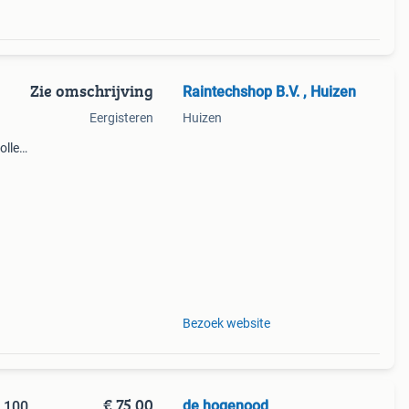
Zie omschrijving
Raintechshop B.V. , Huizen
Eergisteren
Huizen
ollen
ct
Bezoek website
€ 75,00
de hogenood
. 100