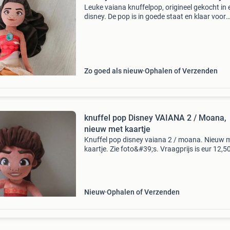
Leuke vaiana knuffelpop, origineel gekocht in 
disney. De pop is in goede staat en klaar voor
nieuwe avonturen. Perfect voor fans van
disney&#39;s vaiana!
Zo goed als nieuw
Ophalen of Verzenden
knuffel pop Disney VAIANA 2 / Moana,
nieuw met kaartje
Knuffel pop disney vaiana 2 / moana. Nieuw 
kaartje. Zie foto&#39;s. Vraagprijs is eur 12,50
is exclusief verzendkosten. Klik op alle adverte
adverteerder, daar staan mijn overige adv
Nieuw
Ophalen of Verzenden