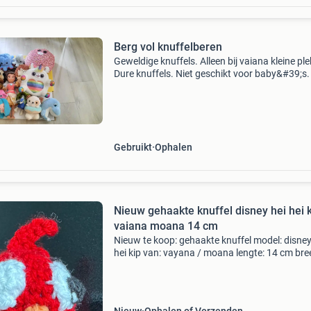
Berg vol knuffelberen
Geweldige knuffels. Alleen bij vaiana kleine ple
Dure knuffels. Niet geschikt voor baby&#39;s.
20 euro voor vrijdag ophalen in scheveningen.
Gebruikt
Ophalen
Nieuw gehaakte knuffel disney hei hei 
vaiana moana 14 cm
Nieuw te koop: gehaakte knuffel model: disney
hei kip van: vayana / moana lengte: 14 cm bre
6,5 cm prijs: € 7,50 excl verzendkosten actie: 
tijdelijk voor maar € 5,- aarzel niet e