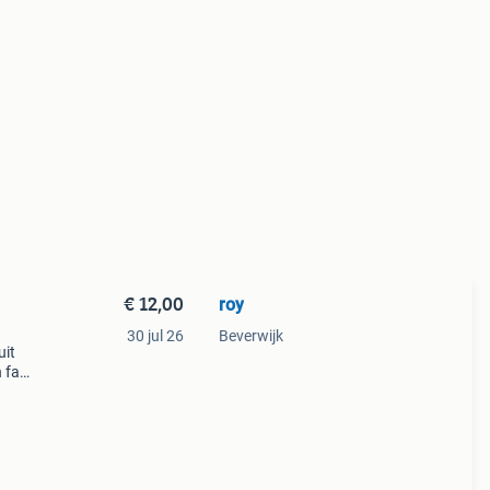
€ 12,00
roy
30 jul 26
Beverwijk
uit
n fan