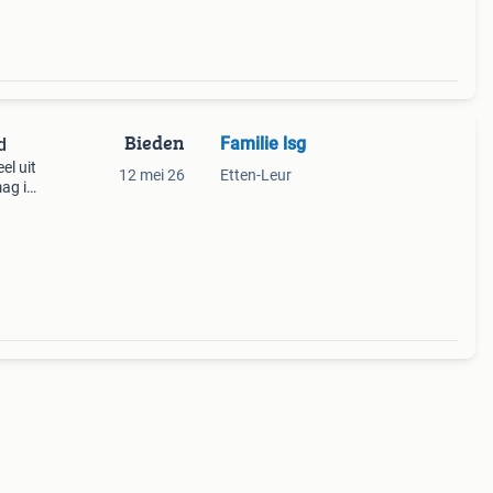
Bieden
Familie lsg
d
el uit
12 mei 26
Etten-Leur
mag ik
lijk.