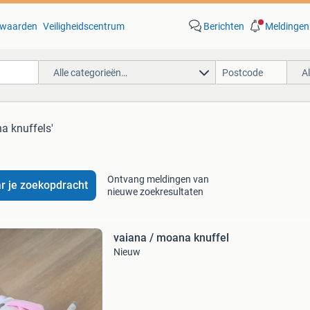
waarden
Veiligheidscentrum
Berichten
Meldingen
Alle categorieën…
A
na knuffels'
Ontvang meldingen van
r je zoekopdracht
nieuwe zoekresultaten
vaiana / moana knuffel
Nieuw