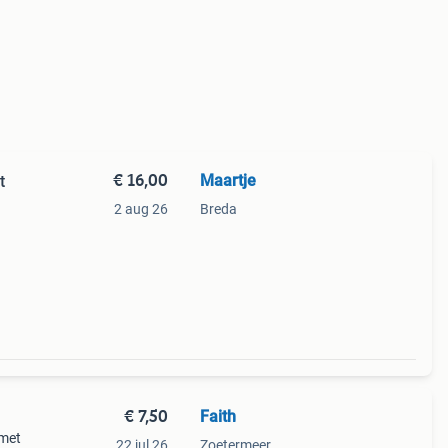
€ 16,00
Maartje
t
2 aug 26
Breda
€ 7,50
Faith
 met
22 jul 26
Zoetermeer