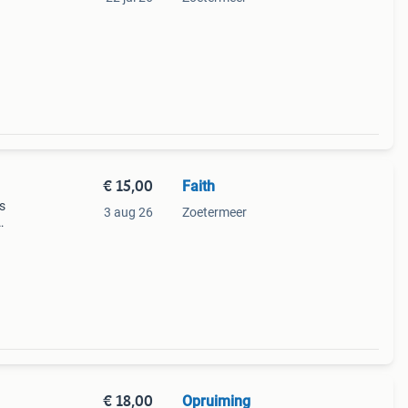
€ 15,00
Faith
ls
3 aug 26
Zoetermeer
€ 18,00
Opruiming