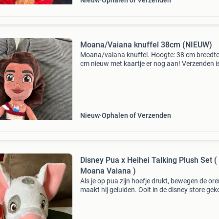
Nieuw
Ophalen of Verzenden
Moana/Vaiana knuffel 38cm (NIEUW)
Moana/vaiana knuffel. Hoogte: 38 cm breedte
cm nieuw met kaartje er nog aan! Verzenden i
mogelijk, komt er 6,95 verzendkosten bij. (Pak
met track en trace) ophalen kan in vroomshoo
mijn
Nieuw
Ophalen of Verzenden
Disney Pua x Heihei Talking Plush Set (
Moana Vaiana )
Als je op pua zijn hoefje drukt, bewegen de ore
maakt hij geluiden. Ooit in de disney store gek
niet meer verkrijgbaar... Bieden bij de advertent
naar waarde ( zeldzame knuffel ) ik woon i