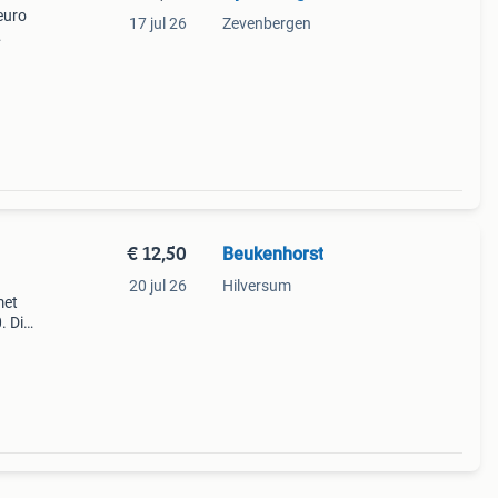
euro
17 jul 26
Zevenbergen
€ 12,50
Beukenhorst
20 jul 26
Hilversum
met
. Dit
nties