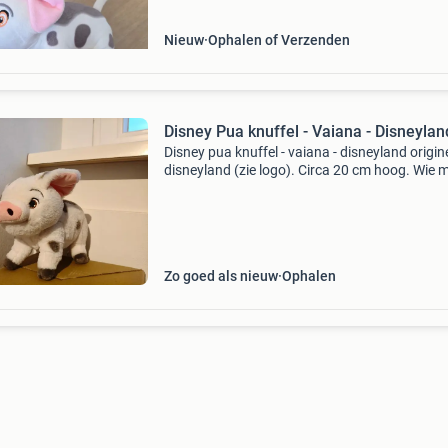
Nieuw
Ophalen of Verzenden
Disney Pua knuffel - Vaiana - Disneylan
Disney pua knuffel - vaiana - disneyland origine
disneyland (zie logo). Circa 20 cm hoog. Wie 
er blij mee maken? Ophalen als verzenden moge
Eventuele verzendkosten voor de koper.
Zo goed als nieuw
Ophalen