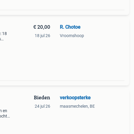
€ 20,00
R. Chotoe
: 18
18 jul 26
Vroomshoop
s
ket
p. Zie
Bieden
verkoopsterke
24 jul 26
maasmechelen, BE
n en
ocht,
ie,