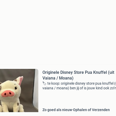
Originele Disney Store Pua Knuffel (uit
Vaiana / Moana)
🏷️ te koop: originele disney store pua knuffel (
vaiana / moana) ben jij of is jouw kind ook zo’
van de disney-film vaiana? Haal dan nu het
schattigste varkentje uit de film in huis! Dit is d
Zo goed als nieuw
Ophalen of Verzenden