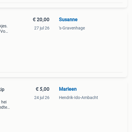
€ 20,00
Susanne
kjes.
27 jul 26
's-Gravenhage
 Voor
€ 5,00
Marleen
kip
24 jul 26
Hendrik-Ido-Ambacht
 hei
edte:
nu