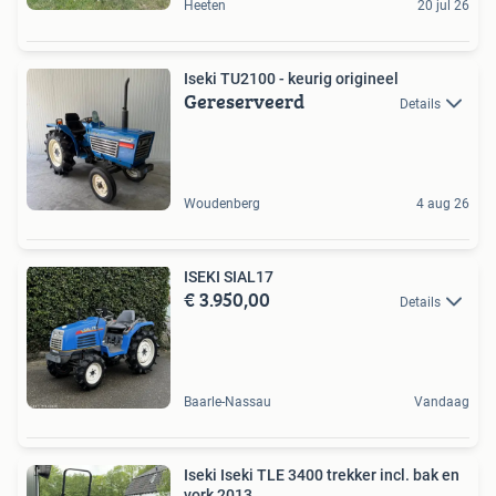
Heeten
20 jul 26
Iseki TU2100 - keurig origineel
Gereserveerd
Details
Woudenberg
4 aug 26
ISEKI SIAL17
€ 3.950,00
Details
Baarle-Nassau
Vandaag
Iseki Iseki TLE 3400 trekker incl. bak en
vork 2013