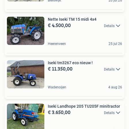
Bleiswijk
20 jul 26
Nette Iseki TM 15 midi 4x4
€ 4.500,00
Details
Heerenveen
25 jul 26
Iseki tm3267 eco nieuw !
€ 11.350,00
Details
Wadenoijen
4 aug 26
Iseki Landhope 205 TU205F minitractor
€ 3.650,00
Details