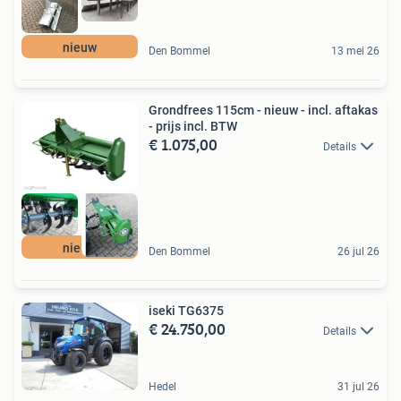
nieuw
Den Bommel
13 mei 26
Grondfrees 115cm - nieuw - incl. aftakas
- prijs incl. BTW
€ 1.075,00
Details
nieuw
Den Bommel
26 jul 26
iseki TG6375
€ 24.750,00
Details
Hedel
31 jul 26