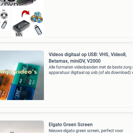
Videos digitaal op USB: VHS, Video8,
Betamax, miniDV, V2000
Alle formaten videobanden met de beste zorg
apparatuur digitaal op usb (of als download) 
1 enkel ongelooflijk scherp tarief: € 8,00 per uu
materiaal (als download) / € 7,00 per uur
Elgato Green Screen
Nieuwe elgato green screen, perfect voor