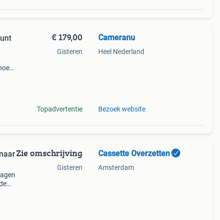
€ 179,00
Cameranu
unt
Gisteren
Heel Nederland
hoek
oor
eeft
Topadvertentie
Bezoek website
Zie omschrijving
Cassette Overzetten
 naar
Gisteren
Amsterdam
ragen
ude
n!
vi