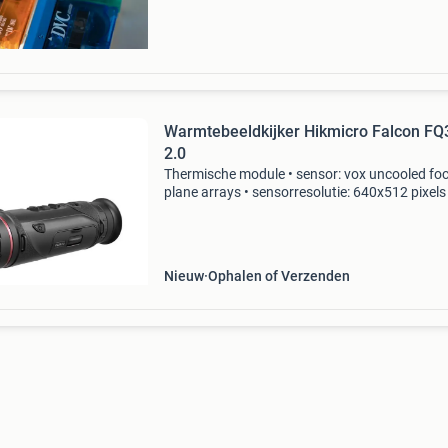
Warmtebeeldkijker Hikmicro Falcon FQ
2.0
Thermische module • sensor: vox uncooled foc
plane arrays • sensorresolutie: 640x512 pixels 
pixelgrootte: 12 µm • netd-waarde: < 15 mk •
detectiebereik: 1800 meter beeld • objectief: 
• ve
Nieuw
Ophalen of Verzenden