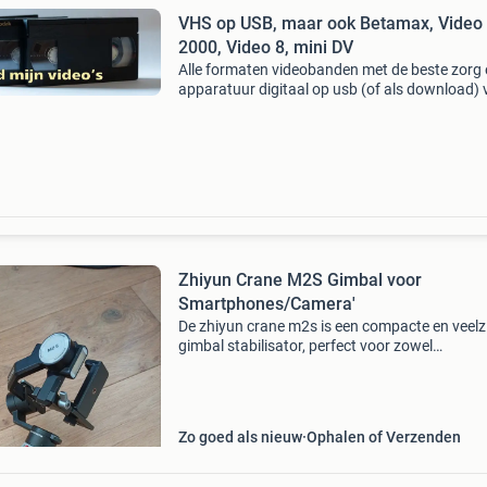
VHS op USB, maar ook Betamax, Video
2000, Video 8, mini DV
Alle formaten videobanden met de beste zorg
apparatuur digitaal op usb (of als download) 
1 enkel ongelooflijk scherp tarief: € 8,00 per uu
materiaal (als download) / € 7,00 per uur
Zhiyun Crane M2S Gimbal voor
Smartphones/Camera'
De zhiyun crane m2s is een compacte en veelzi
gimbal stabilisator, perfect voor zowel
smartphones als compactcamera&#39;s. Dit
apparaat zorgt voor vloeiende en stabiele
opnames, zelfs in bewe
Zo goed als nieuw
Ophalen of Verzenden