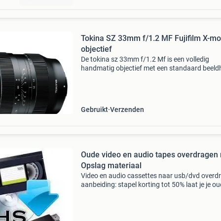
Tokina SZ 33mm f/1.2 MF Fujifilm X-mo
objectief
De tokina sz 33mm f/1.2 Mf is een volledig
handmatig objectief met een standaard beeld
en een zeer lichtsterk diafragma ontworpen v
foto en video content creators. Het objectief h
de meest
Gebruikt
Verzenden
Oude video en audio tapes overdragen
Opslag materiaal
Video en audio cassettes naar usb/dvd overd
aanbeiding: stapel korting tot 50% laat je je o
herinneringen digitaliseren, herleef het verlede
Wilt u de bijzondere herinneringen uit uw oude 