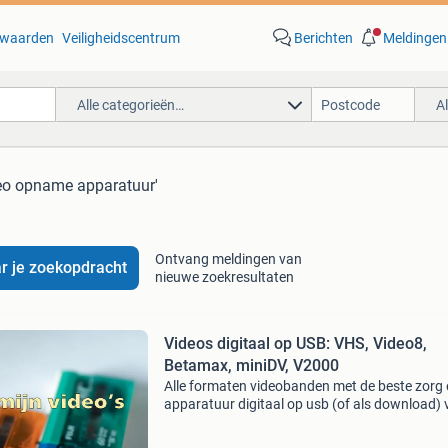
waarden
Veiligheidscentrum
Berichten
Meldingen
Alle categorieën…
A
deo opname apparatuur'
Ontvang meldingen van
r je zoekopdracht
nieuwe zoekresultaten
Videos digitaal op USB: VHS, Video8,
Betamax, miniDV, V2000
Alle formaten videobanden met de beste zorg
apparatuur digitaal op usb (of als download) 
1 enkel ongelooflijk scherp tarief: € 8,00 per uu
materiaal (als download) / € 7,00 per uur