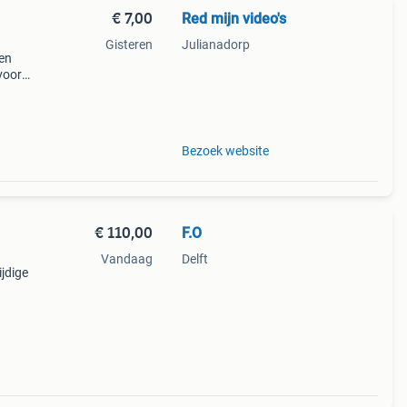
€ 7,00
Red mijn video's
Gisteren
Julianadorp
 en
voor
r
Bezoek website
€ 110,00
F.O
Vandaag
Delft
jdige