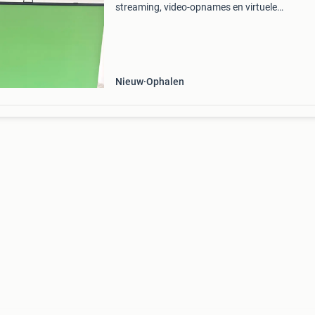
streaming, video-opnames en virtuele
achtergronden. Eenvoudig op te zetten en in t
klappen. Ideaal voor content creators.
Nieuw
Ophalen