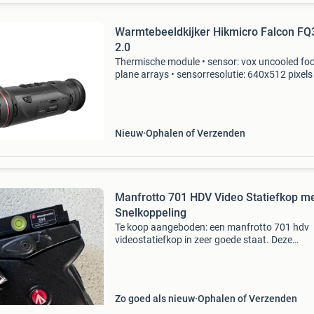
Warmtebeeldkijker Hikmicro Falcon FQ
2.0
Thermische module • sensor: vox uncooled foc
plane arrays • sensorresolutie: 640x512 pixels 
pixelgrootte: 12 µm • netd-waarde: < 15 mk •
detectiebereik: 1800 meter beeld • objectief: 
• ve
Nieuw
Ophalen of Verzenden
Manfrotto 701 HDV Video Statiefkop m
Snelkoppeling
Te koop aangeboden: een manfrotto 701 hdv
videostatiefkop in zeer goede staat. Deze
professionele statiefkop wordt geleverd inclus
originele snelkoppeling, die eenvoudig te beve
en te verw
Zo goed als nieuw
Ophalen of Verzenden