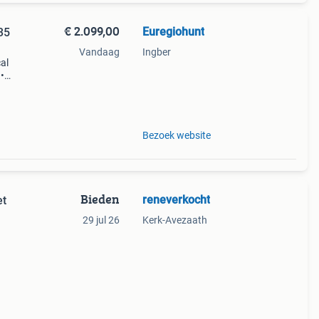
€ 2.099,00
Euregiohunt
35
Vandaag
Ingber
al
•
35 mm
Bezoek website
Bieden
reneverkocht
et
29 jul 26
Kerk-Avezaath
ief de
stigen