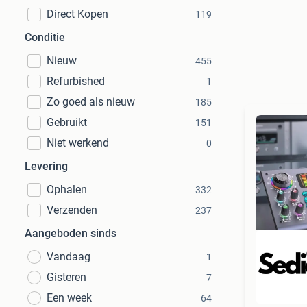
Direct Kopen
119
Conditie
Nieuw
455
Refurbished
1
Zo goed als nieuw
185
Gebruikt
151
Niet werkend
0
Levering
Ophalen
332
Verzenden
237
Aangeboden sinds
Vandaag
1
Gisteren
7
Beo
Een week
64