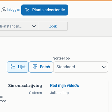
Inloggen
Plaats advertentie
lle afstanden…
Zoek
Sorteer op
Lijst
Foto’s
Zie omschrijving
Red mijn video's
Gisteren
Julianadorp
 en
voor
r