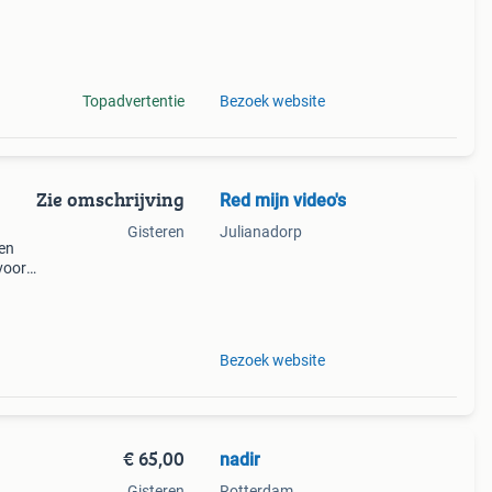
Topadvertentie
Bezoek website
Zie omschrijving
Red mijn video's
Gisteren
Julianadorp
 en
voor
r
Bezoek website
€ 65,00
nadir
Gisteren
Rotterdam