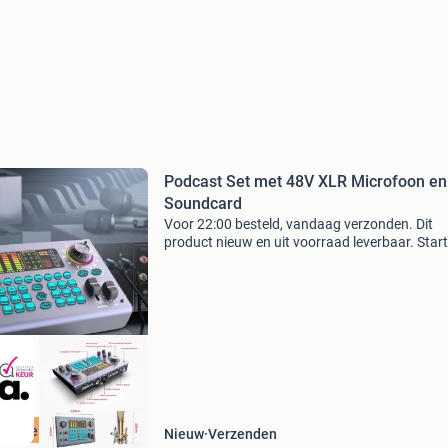
Podcast Set met 48V XLR Microfoon en
Soundcard
Voor 22:00 besteld, vandaag verzonden. Dit
product nieuw en uit voorraad leverbaar. Start
direct met professioneel opnemen, streamen o
zingen met deze complete podcast equipment
bundel. De set bevat
ordeeld met 9+
Nieuw
Verzenden