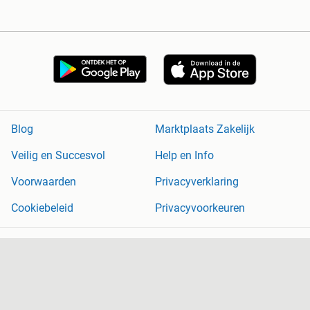
Blog
Marktplaats Zakelijk
Veilig en Succesvol
Help en Info
Voorwaarden
Privacyverklaring
Cookiebeleid
Privacyvoorkeuren
Over Marktplaats
Werken bij
Perskamer
Adevinta
2dehands
2ememain