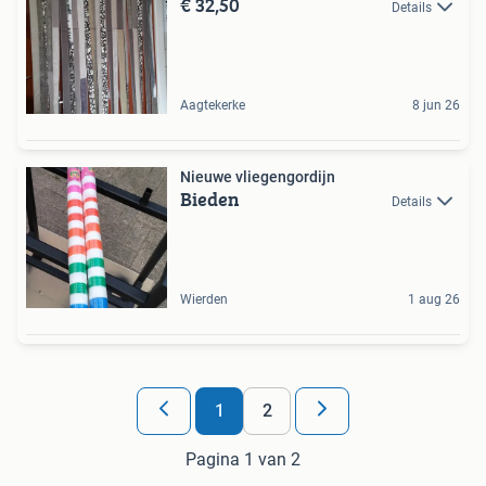
€ 32,50
Details
Aagtekerke
8 jun 26
Nieuwe vliegengordijn
Bieden
Details
Wierden
1 aug 26
1
2
Pagina 1 van 2