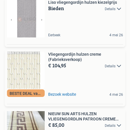
Liso vliegengordijn hulzen kiezelgrijs
Bieden
Details
Eerbeek
4 mei 26
Vliegengordijn hulzen creme
(Fabrieksverkoop)
€ 104,95
Details
BESTE DEAL vandaag
Bezoek website
4 mei 26
NIEUW SUN ARTS HULZEN
VLIEGENGORDIJN PATROON CREME
€ 85,00
BRUIN
Details