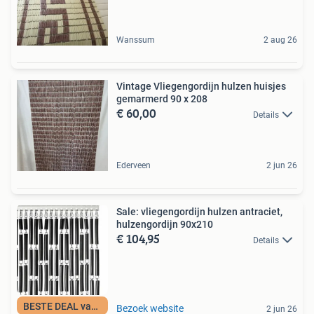
Wanssum
2 aug 26
Vintage Vliegengordijn hulzen huisjes
gemarmerd 90 x 208
€ 60,00
Details
Ederveen
2 jun 26
Sale: vliegengordijn hulzen antraciet,
hulzengordijn 90x210
€ 104,95
Details
BESTE DEAL vandaag
Bezoek website
2 jun 26