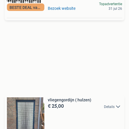
Topadvertentie
BESTE DEAL vandaag
Bezoek website
31 jul 26
vliegengordijn ( hulzen)
€ 25,00
Details