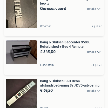
beo tv
Gereserveerd
Details
Woerden
7 jun 26
Bang & Olufsen Beocenter 9500,
Refurbished + Beo 4 Remote
€ 545,00
Details
IJsselstein
31 jul 26
Bang & Olufsen B&O Beo4
afstandsbediening Sat/DVD-uitvoering
€ 69,50
Details