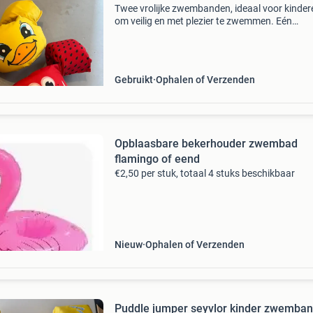
Twee vrolijke zwembanden, ideaal voor kinder
om veilig en met plezier te zwemmen. Eén
zwemband heeft de vorm van een gele eend e
andere is een rode watermeloen. Ze zijn gebrui
maar nog in goe
Gebruikt
Ophalen of Verzenden
Opblaasbare bekerhouder zwembad
flamingo of eend
€2,50 per stuk, totaal 4 stuks beschikbaar
Nieuw
Ophalen of Verzenden
Puddle jumper seyvlor kinder zwemba