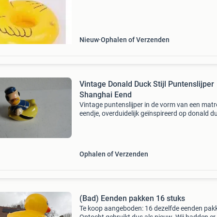
Nieuw
Ophalen of Verzenden
Vintage Donald Duck Stijl Puntenslijper
Shanghai Eend
Vintage puntenslijper in de vorm van een mat
eendje, overduidelijk geïnspireerd op donald d
Het beeldje is gemaakt van keramiek en toont 
bekende eendje in zijn blauwe matrozenpakje z
Ophalen of Verzenden
(Bad) Eenden pakken 16 stuks
Te koop aangeboden: 16 dezelfde eenden pakk