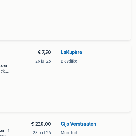
€ 7,50
LaKupère
26 jul 26
Blesdijke
rozen
uck.
het
itten
€ 220,00
Gijs Verstraaten
en. 1
23 mrt 26
Montfort