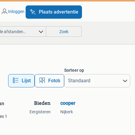
Inloggen
Plaats advertentie
lle afstanden…
Zoek
Sorteer op
Lijst
Foto’s
Bieden
cooper
an
Eergisteren
Nijkerk
es 1