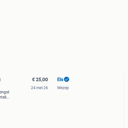
€ 25,00
Els
d
24 mei 26
Wezep
rengst
telijk
ra