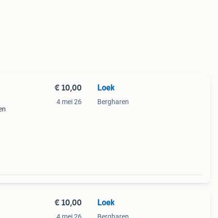
€ 10,00
Loek
4 mei 26
Bergharen
en
n de
kt,
€ 10,00
Loek
4 mei 26
Bergharen