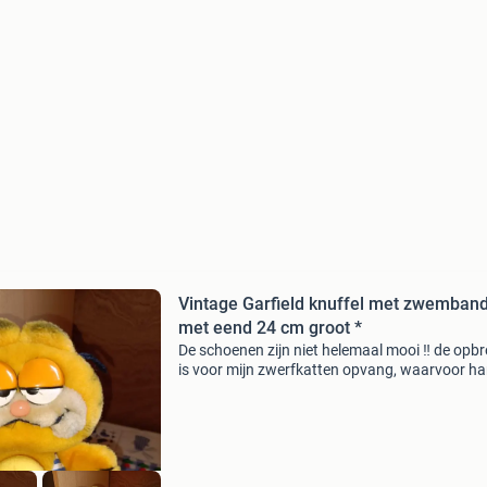
Vintage Garfield knuffel met zwemban
met eend 24 cm groot *
De schoenen zijn niet helemaal mooi ‼️ de opb
is voor mijn zwerfkatten opvang, waarvoor har
dank. Ik kan het verzenden via dhl thuis, dhl
servicepunt bij jou in de buurt of post.nl met t