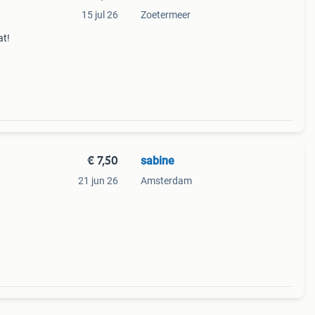
15 jul 26
Zoetermeer
at!
€ 7,50
sabine
21 jun 26
Amsterdam