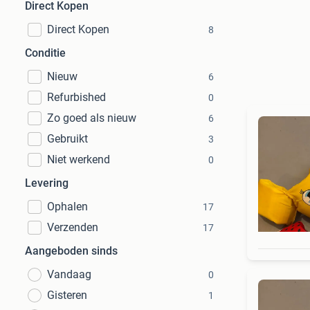
Direct Kopen
Direct Kopen
8
Conditie
Nieuw
6
Refurbished
0
Zo goed als nieuw
6
Gebruikt
3
Niet werkend
0
Levering
Ophalen
17
Verzenden
17
Aangeboden sinds
Vandaag
0
Gisteren
1