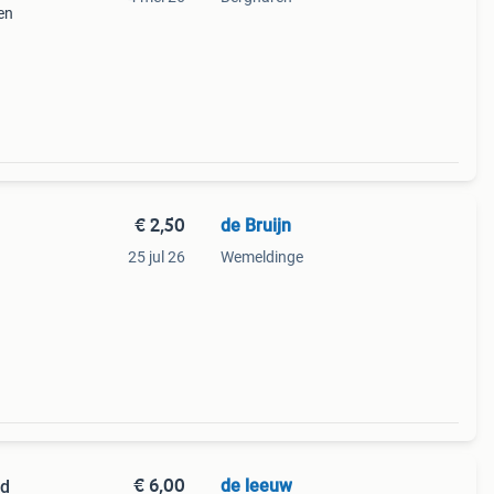
en
n de
kt,
€ 2,50
de Bruijn
25 jul 26
Wemeldinge
€ 6,00
de leeuw
nd