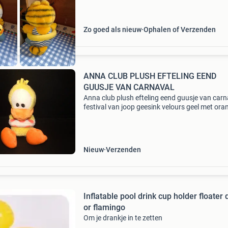
Zo goed als nieuw
Ophalen of Verzenden
ANNA CLUB PLUSH EFTELING EEND
GUUSJE VAN CARNAVAL
Anna club plush efteling eend guusje van carn
festival van joop geesink velours geel met oran
snavel en pootjes en witte zwemband om met
stippen. Ca 20 cm lang. Met korreltjesvulling.
Nieuw
Verzenden
Inflatable pool drink cup holder floater
or flamingo
Om je drankje in te zetten