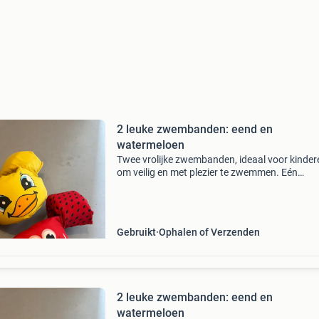
2 leuke zwembanden: eend en
watermeloen
Twee vrolijke zwembanden, ideaal voor kinder
om veilig en met plezier te zwemmen. Eén
zwemband heeft de vorm van een gele eend e
andere is een rode watermeloen. Ze zijn gebrui
maar nog in goe
Gebruikt
Ophalen of Verzenden
2 leuke zwembanden: eend en
watermeloen