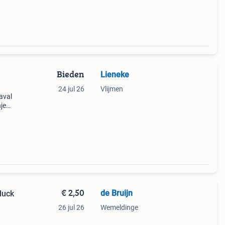
Bieden
Lieneke
24 jul 26
Vlijmen
aval
je
 rode
 Foton
€ 2,50
de Bruijn
 duck
26 jul 26
Wemeldinge