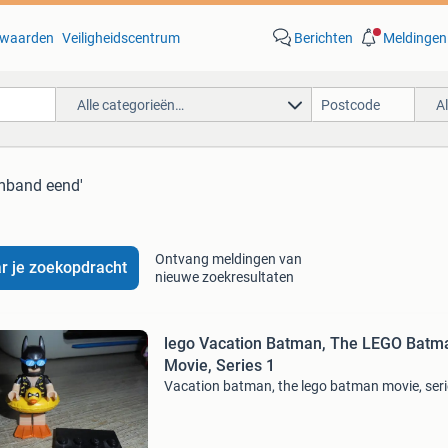
waarden
Veiligheidscentrum
Berichten
Meldingen
Alle categorieën…
A
mband eend'
Ontvang meldingen van
r je zoekopdracht
nieuwe zoekresultaten
lego Vacation Batman, The LEGO Batm
Movie, Series 1
Vacation batman, the lego batman movie, seri