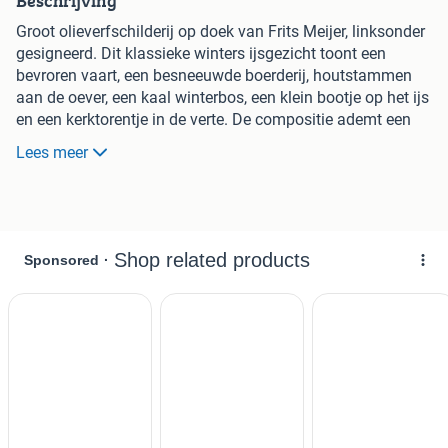
Beschrijving
Groot olieverfschilderij op doek van Frits Meijer, linksonder
gesigneerd. Dit klassieke winters ijsgezicht toont een
bevroren vaart, een besneeuwde boerderij, houtstammen
aan de oever, een kaal winterbos, een klein bootje op het ijs
en een kerktorentje in de verte. De compositie ademt een
sterke Hollandse wintersfeer uit met een dramatische
Lees meer
wolkenlucht, grijsgroene ijs- en watertonen, warme
dakaccenten en veel dieptewerking. Het schilderij is
ingelijst in een opvallende goudkleurige sierlijst met rijk
ornament en een barokke uitstraling. De lijstmaat is 80 x
120 cm.