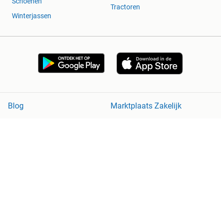
Schoenen
Tractoren
Winterjassen
Blog
Marktplaats Zakelijk
Veilig en Succesvol
Help en Info
Voorwaarden
Privacyverklaring
Cookiebeleid
Privacyvoorkeuren
Over Marktplaats
Werken bij
Perskamer
Adevinta