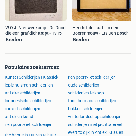
W.O.J. Nieuwenkamp - De Dood
Hendrik de Laat - In den
die een graf dichttrapt - 1915
Boerenmouw - Ets Den Bosch
Bieden
Bieden
Populaire zoektermen
Kunst | Schilderijen | Klassiek
rien poortvliet schilderijen
jopie huisman schilderijen
oude schilderijen
antieke schilderijen
schilderijen te koop
indonesische schilderijen
toon hermans schilderijen
olieverf schilderijen
hokken schilderijen
antiek en kunst
winterlandschap schilderijen
rien poortvliet schilderijen
schilderijen met jachttafereel
evert toldijk in Antiek | Glas en
the hague in Huizen te huur