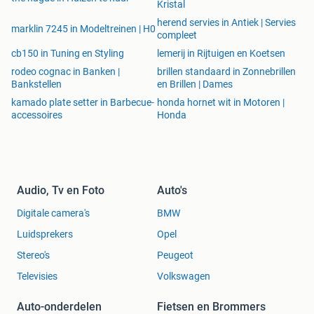
Kristal
herend servies in Antiek | Servies
marklin 7245 in Modeltreinen | H0
compleet
cb150 in Tuning en Styling
lemerij in Rijtuigen en Koetsen
rodeo cognac in Banken |
brillen standaard in Zonnebrillen
Bankstellen
en Brillen | Dames
kamado plate setter in Barbecue-
honda hornet wit in Motoren |
accessoires
Honda
Audio, Tv en Foto
Auto's
Digitale camera's
BMW
Luidsprekers
Opel
Stereo's
Peugeot
Televisies
Volkswagen
Auto-onderdelen
Fietsen en Brommers