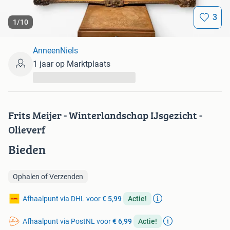
3
1
/
10
AnneenNiels
1 jaar op Marktplaats
...
Frits Meijer - Winterlandschap IJsgezicht -
Olieverf
Bieden
Ophalen of Verzenden
Afhaalpunt via DHL voor
€ 5,99
Actie!
Afhaalpunt via PostNL voor
€ 6,99
Actie!