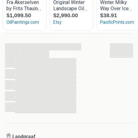
...
...
...
...
...
...
...
...
...
...
...
...
Landgraaf