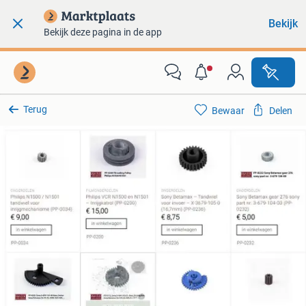
Bekijk
Bekijk deze pagina in de app
Terug
Bewaar
Delen