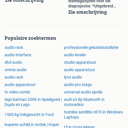
diamagazijnen voor uw
diaprojector. *Uitgebreid
Zie omschrijving
Assortiment*
Populaire zoektermen
audio rack
professionele geluidsinstallatie
audio interface
audio leveler
dhd audio
studio apparatuur
omnia audio
audio apparatuur
audio rack
lynx audio
audio apparatuur
audio pro stage
tv video combi
universal audio apollo
lego batman 2006 in Speelgoed |
audi a3 8p bluetooth in
Duplo en Lego
Autoradio's
toshiba satellite c870 in Windows
1500 kg trekgewicht in Ford
Laptops
koperen schild in Antiek | Koper
t5 in Grote Maten