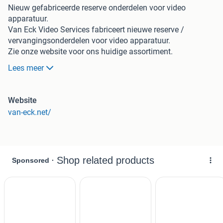
Nieuw gefabriceerde reserve onderdelen voor video
apparatuur.
Van Eck Video Services fabriceert nieuwe reserve /
vervangingsonderdelen voor video apparatuur.
Zie onze website voor ons huidige assortiment.
Mocht het onderdeel dat u zoekt er niet bijstaan, laat het
Lees meer
aub even weten.
Een greep uit ons huidige assortiment:
Sony Betamax SL-C9 SLO-420 SL-2500 – tandwiel voor
Website
cassette invoer mechanisme – 260 3-670-007-00 GEAR (C)
van-eck.net/
(set van 2)
Video Recorder Gear Worm Wheel – Sony slv D900e/g (PP-
0121)
Betamax gear 276 part no sony: 3-679-104-00
Sony Betamax gear 281 part no sony 3-679-114-00 (6.1
mm diameter)
VDP1660 Motor Pulley – Panasonic Z decks (VHS)
Sony VHS H-mechanism (left and right)
JVC VHS 530A PQ46359-1-1 CASSETTE SWITCH PIN
Sony hi8 lift 3-954-034-01 ARM (S) DRIVING-A (hi8 F-