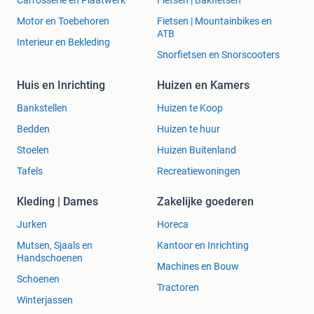
Carrosserie en Plaatwerk
Fietsen | Bakfietsen
Motor en Toebehoren
Fietsen | Mountainbikes en
ATB
Interieur en Bekleding
Snorfietsen en Snorscooters
Huis en Inrichting
Huizen en Kamers
Bankstellen
Huizen te Koop
Bedden
Huizen te huur
Stoelen
Huizen Buitenland
Tafels
Recreatiewoningen
Kleding | Dames
Zakelijke goederen
Jurken
Horeca
Mutsen, Sjaals en
Kantoor en Inrichting
Handschoenen
Machines en Bouw
Schoenen
Tractoren
Winterjassen